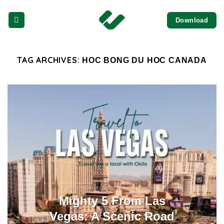
Skip
Download
to
content
TAG ARCHIVES:
HOC BONG DU HOC CANADA
BOOKING NEWS RIDES TRAVEL TRENDING
Mighty 5 From Las
Vegas: A Scenic Road