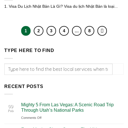
1. Visa Du Lịch Nhật Bản Là Gì? Visa du lịch Nhật Bản là loại...
1
2
3
4
…
8
TYPE HERE TO FIND
RECENT POSTS
Mighty 5 From Las Vegas: A Scenic Road Trip
09
Through Utah’s National Parks
Feb
on
Comments Off
Mighty