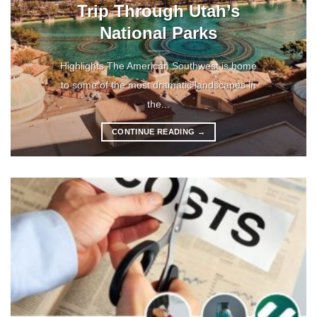
Trip Through Utah’s
National Parks
Highlights The American Southwest is home
to some of the most dramatic landscapes in
the...
CONTINUE READING
→