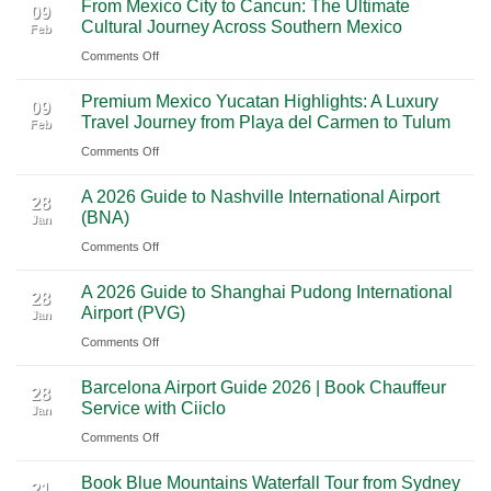
From Mexico City to Cancun: The Ultimate
5
09
Cultural Journey Across Southern Mexico
Feb
From
on
Comments Off
Las
From
Vegas:
Premium Mexico Yucatan Highlights: A Luxury
Mexico
A
09
Travel Journey from Playa del Carmen to Tulum
Feb
City
Scenic
on
Comments Off
to
Road
Premium
Cancun:
Trip
A 2026 Guide to Nashville International Airport
Mexico
The
28
Through
(BNA)
Jan
Yucatan
Ultimate
Utah’s
on
Comments Off
Highlights:
Cultural
National
A
A
Journey
Parks
A 2026 Guide to Shanghai Pudong International
2026
Luxury
28
Across
Airport (PVG)
Jan
Guide
Travel
Southern
on
Comments Off
to
Journey
Mexico
A
Nashville
from
Barcelona Airport Guide 2026 | Book Chauffeur
2026
International
28
Playa
Service with Ciiclo
Jan
Guide
Airport
del
on
Comments Off
to
(BNA)
Carmen
Barcelona
Shanghai
to
Book Blue Mountains Waterfall Tour from Sydney
Airport
Pudong
21
Tulum