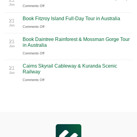
Jan
Guide
International
on
Comments Off
2026
Airport
Book
Book Fitzroy Island Full-Day Tour in Australia
|
(PVG)
Blue
21
Jan
Book
Mountains
on
Comments Off
Chauffeur
Waterfall
Book
Book Daintree Rainforest & Mossman Gorge Tour
Service
Tour
Fitzroy
21
in Australia
with
Jan
from
Island
Ciiclo
Sydney
on
Comments Off
Full-
Book
Day
Cairns Skyrail Cableway & Kuranda Scenic
Daintree
Tour
21
Railway
Jan
Rainforest
in
on
Comments Off
&
Australia
Cairns
Mossman
Skyrail
Gorge
Cableway
Tour
&
in
Kuranda
Australia
Scenic
Railway