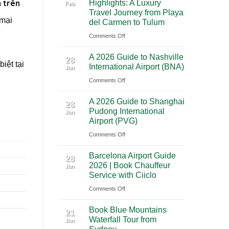
 trên
Highlights: A Luxury
Feb
City
Trip
Travel Journey from Playa
to
 mại
Through
del Carmen to Tulum
Cancun:
Utah’s
on
Comments Off
The
National
Premium
Ultimate
Parks
A 2026 Guide to Nashville
Mexico
28
Cultural
iệt tại
International Airport (BNA)
Jan
Yucatan
Journey
on
Comments Off
Highlights:
Across
A
A
Southern
A 2026 Guide to Shanghai
2026
Luxury
28
Mexico
Pudong International
Jan
Guide
Travel
Airport (PVG)
to
Journey
on
Comments Off
Nashville
from
A
International
Playa
Barcelona Airport Guide
2026
28
Airport
del
2026 | Book Chauffeur
Jan
Guide
(BNA)
Carmen
Service with Ciiclo
to
to
on
Comments Off
Shanghai
Tulum
Barcelona
Pudong
Book Blue Mountains
Airport
21
International
Waterfall Tour from
Jan
Guide
Airport