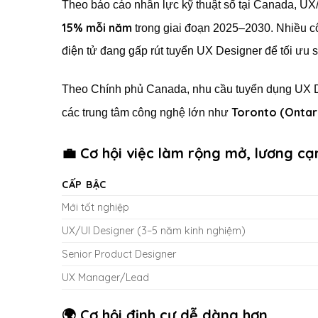
Theo báo cáo nhân lực kỹ thuật số tại Canada, UX
15% mỗi năm
trong giai đoạn 2025–2030. Nhiều c
điện tử đang gấp rút tuyển UX Designer để tối ưu
Theo Chính phủ Canada, nhu cầu tuyển dụng UX 
Toronto (Ontar
các trung tâm công nghệ lớn như
💼 Cơ hội việc làm rộng mở, lương cạ
CẤP BẬC
Mới tốt nghiệp
UX/UI Designer (3–5 năm kinh nghiệm)
Senior Product Designer
UX Manager/Lead
🌍 Cơ hội định cư dễ dàng hơn