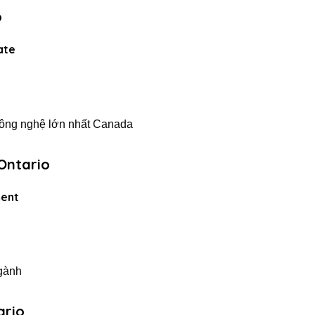
o
ate
 công nghệ lớn nhất Canada
Ontario
ment
ngành
ario