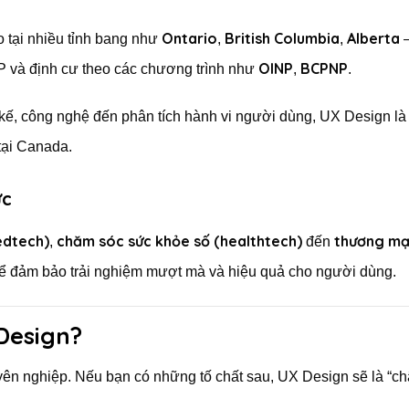
Ontario
British Columbia
Alberta
 tại nhiều tỉnh bang như
,
,
–
OINP
BCPNP
WP và định cư theo các chương trình như
,
.
 kế, công nghệ đến phân tích hành vi người dùng, UX Design là
tại Canada.
ực
edtech)
chăm sóc sức khỏe số (healthtech)
thương mại
,
đến
để đảm bảo trải nghiệm mượt mà và hiệu quả cho người dùng.
Design?
yên nghiệp. Nếu bạn có những tố chất sau, UX Design sẽ là “châ