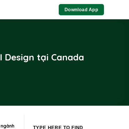
Download App
I Design tại Canada
ngành
g
TYPE HERE TO FIND