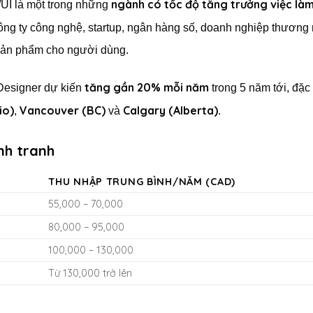
ngành có tốc độ tăng trưởng việc làm
/UI là một trong những
ông ty công nghệ, startup, ngân hàng số, doanh nghiệp thương
 sản phẩm cho người dùng.
tăng gần 20% mỗi năm
Designer dự kiến
trong 5 năm tới, đặc b
io)
Vancouver (BC)
Calgary (Alberta)
,
và
.
nh tranh
THU NHẬP TRUNG BÌNH/NĂM (CAD)
55,000 – 70,000
80,000 – 95,000
100,000 – 130,000
Từ 130,000 trở lên