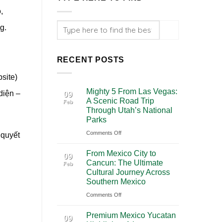
,
g.
RECENT POSTS
site)
Mighty 5 From Las Vegas:
diện –
09
A Scenic Road Trip
Feb
Through Utah’s National
Parks
on
Comments Off
 quyết
Mighty
From Mexico City to
5
09
Cancun: The Ultimate
Feb
From
Cultural Journey Across
Las
Southern Mexico
Vegas:
on
Comments Off
A
From
Scenic
Premium Mexico Yucatan
Mexico
09
Road