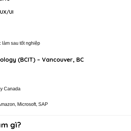
 UX/UI
c làm sau tốt nghiệp
nology (BCIT)
– Vancouver, BC
Tây Canada
 Amazon, Microsoft, SAP
àm gì?