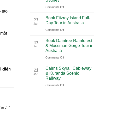
Sydney
2026
(PVG)
on
Comments Off
|
 tạo
Book
Book
Book Fitzroy Island Full-
Blue
21
Chauffeur
Day Tour in Australia
Jan
Mountains
Service
on
Comments Off
Waterfall
with
 một
Book
Tour
Ciiclo
Book Daintree Rainforest
Fitzroy
from
21
& Mossman Gorge Tour in
Jan
Island
Sydney
Australia
Full-
on
Comments Off
Day
Book
Tour
Cairns Skyrail Cableway
 điện
Daintree
21
in
& Kuranda Scenic
Jan
Rainforest
Australia
Railway
&
on
Comments Off
Mossman
Cairns
Gorge
Skyrail
Tour
Cableway
in
n ái”:
&
Australia
Kuranda