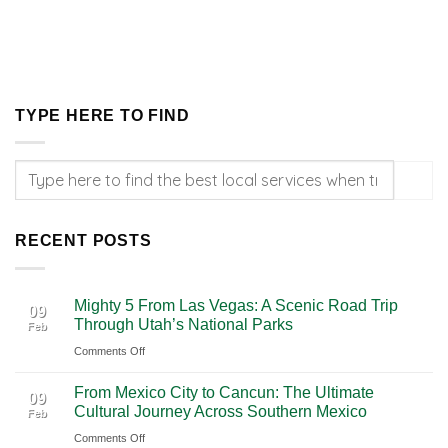
TYPE HERE TO FIND
RECENT POSTS
Mighty 5 From Las Vegas: A Scenic Road Trip
09
Through Utah’s National Parks
Feb
on
Comments Off
Mighty
From Mexico City to Cancun: The Ultimate
5
09
Cultural Journey Across Southern Mexico
Feb
From
on
Comments Off
Las