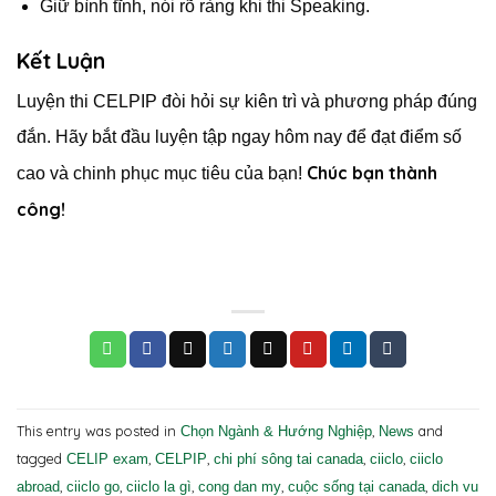
Giữ bình tĩnh, nói rõ ràng khi thi Speaking.
Kết Luận
Luyện thi CELPIP đòi hỏi sự kiên trì và phương pháp đúng
đắn. Hãy bắt đầu luyện tập ngay hôm nay để đạt điểm số
Chúc bạn thành
cao và chinh phục mục tiêu của bạn!
công!
This entry was posted in
,
and
Chọn Ngành & Hướng Nghiệp
News
tagged
,
,
,
,
CELIP exam
CELPIP
chi phí sông tai canada
ciiclo
ciiclo
,
,
,
,
,
abroad
ciiclo go
ciiclo la gì
cong dan my
cuộc sống tại canada
dich vu