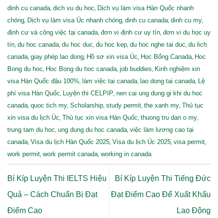
,
,
dinh cu canada
dich vu du hoc
Dịch vụ làm visa Hàn Quốc nhanh
,
,
,
,
chóng
Dịch vụ làm visa Úc nhanh chóng
dinh cu canada
dinh cu my
,
,
định cư và công việc tại canada
đơn vị định cư uy tín
đơn vi du học uy
,
,
,
,
,
tín
du hoc canada
du hoc duc
du hoc kep
du hoc nghe tai duc
du lich
,
,
,
,
canada
giay phép lao dong
Hồ sơ xin visa Úc
Học Bổng Canada
Hoc
,
,
,
Bong du hoc
Hoc Bong du hoc canada
job buddies
Kinh nghiệm xin
,
,
,
visa Hàn Quốc đậu 100%
làm việc tại canada
lao dong tai canada
Lệ
,
,
phí visa Hàn Quốc
Luyện thi CELPIP
nen cai ung dung gi khi du hoc
,
,
,
,
,
canada
quoc tich my
Scholarship
study permit
the xanh my
Thủ tục
,
,
,
xin visa du lịch Úc
Thủ tục xin visa Hàn Quốc
thuong tru dan o my
,
,
trung tam du hoc
ung dung du hoc canada
việc làm lương cao tại
,
,
,
,
canada
Visa du lịch Hàn Quốc 2025
Visa du lịch Úc 2025
visa permit
,
,
.
work permit
work permit canada
working in canada
Bí Kíp Luyện Thi IELTS Hiệu
Bí Kíp Luyện Thi Tiếng Đức
Quả – Cách Chuẩn Bị Đạt
Đạt Điểm Cao Để Xuất Khẩu
Điểm Cao
Lao Động