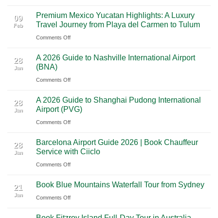
From
Vegas:
Premium Mexico Yucatan Highlights: A Luxury
Mexico
A
09
Travel Journey from Playa del Carmen to Tulum
Feb
City
Scenic
on
Comments Off
to
Road
Premium
Cancun:
Trip
A 2026 Guide to Nashville International Airport
Mexico
The
28
Through
(BNA)
Jan
Yucatan
Ultimate
Utah’s
on
Comments Off
Highlights:
Cultural
National
A
A
Journey
Parks
A 2026 Guide to Shanghai Pudong International
2026
Luxury
28
Across
Airport (PVG)
Jan
Guide
Travel
Southern
on
Comments Off
to
Journey
Mexico
A
Nashville
from
Barcelona Airport Guide 2026 | Book Chauffeur
2026
International
28
Playa
Service with Ciiclo
Jan
Guide
Airport
del
on
Comments Off
to
(BNA)
Carmen
Barcelona
Shanghai
to
Book Blue Mountains Waterfall Tour from Sydney
Airport
Pudong
21
Tulum
Jan
Guide
International
on
Comments Off
2026
Airport
Book
Book Fitzroy Island Full-Day Tour in Australia
|
(PVG)