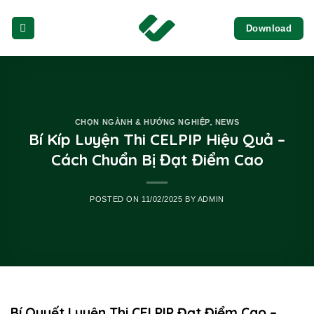
Skip
Download
to
content
,
CHỌN NGÀNH & HƯỚNG NGHIỆP
NEWS
Bí Kíp Luyện Thi CELPIP Hiệu Quả –
Cách Chuẩn Bị Đạt Điểm Cao
POSTED ON
11/02/2025
BY
ADMIN
Bí Quyết Luyện Thi CELPIP Đạt Điểm Cao –