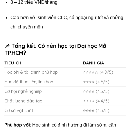
8 – 12 triệu VNĐ/tháng
Cao hơn với sinh viên CLC, có ngoại ngữ tốt và chứng
chỉ chuyên môn
📌 Tổng kết: Có nên học tại Đại học Mở
TP.HCM?
TIÊU CHÍ
ĐÁNH GIÁ
Học phí & tài chính phù hợp
⭐⭐⭐⭐☆ (4.8/5)
Mức độ thực tiễn, linh hoạt
⭐⭐⭐⭐ (4.6/5)
Cơ hội nghề nghiệp
⭐⭐⭐⭐ (4.5/5)
Chất lượng đào tạo
⭐⭐⭐⭐ (4.4/5)
Cơ sở vật chất
⭐⭐⭐⭐ (4.3/5)
Phù hợp với:
Học sinh có định hướng đi làm sớm, cần