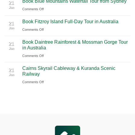
Book Blue Mountains Waterfall Tour from Sydney
Airport
Pudong
21
Tulum
Jan
Guide
International
on
Comments Off
2026
Airport
Book
Book Fitzroy Island Full-Day Tour in Australia
|
(PVG)
Blue
21
Jan
Book
Mountains
on
Comments Off
Chauffeur
Waterfall
Book
Book Daintree Rainforest & Mossman Gorge Tour
Service
Tour
Fitzroy
21
in Australia
with
Jan
from
Island
Ciiclo
Sydney
on
Comments Off
Full-
Book
Day
Cairns Skyrail Cableway & Kuranda Scenic
Daintree
Tour
21
Railway
Jan
Rainforest
in
on
Comments Off
&
Australia
Cairns
Mossman
Skyrail
Gorge
Cableway
Tour
&
in
Kuranda
Australia
Scenic
Railway