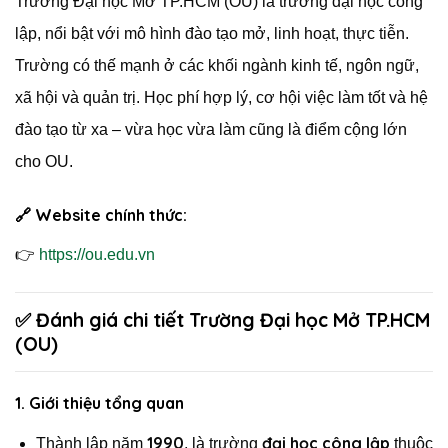
Trường Đại học Mở TP.HCM (OU) là trường đại học công
lập, nổi bật với mô hình đào tạo mở, linh hoạt, thực tiễn.
Trường có thế mạnh ở các khối ngành kinh tế, ngôn ngữ,
xã hội và quản trị. Học phí hợp lý, cơ hội việc làm tốt và hệ
đào tạo từ xa – vừa học vừa làm cũng là điểm cộng lớn
cho OU.
🔗
Website chính thức:
👉
https://ou.edu.vn
✅ Đánh giá chi tiết Trường Đại học Mở TP.HCM
(OU)
1.
Giới thiệu tổng quan
1990
đại học công lập
Thành lập năm
, là trường
thuộc