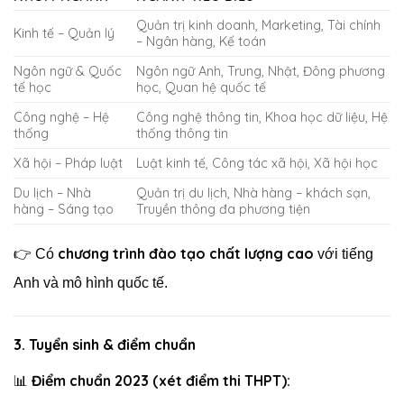
Quản trị kinh doanh, Marketing, Tài chính
Kinh tế – Quản lý
– Ngân hàng, Kế toán
Ngôn ngữ & Quốc
Ngôn ngữ Anh, Trung, Nhật, Đông phương
tế học
học, Quan hệ quốc tế
Công nghệ – Hệ
Công nghệ thông tin, Khoa học dữ liệu, Hệ
thống
thống thông tin
Xã hội – Pháp luật
Luật kinh tế, Công tác xã hội, Xã hội học
Du lịch – Nhà
Quản trị du lịch, Nhà hàng – khách sạn,
hàng – Sáng tạo
Truyền thông đa phương tiện
chương trình đào tạo chất lượng cao
👉 Có
với tiếng
Anh và mô hình quốc tế.
3.
Tuyển sinh & điểm chuẩn
Điểm chuẩn 2023 (xét điểm thi THPT):
📊