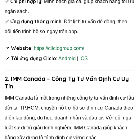
Chi phí hợp lý:
✅
Minh bạch giá cả, giúp khách hàng tối ưu
ngân sách.
Ứng dụng thông minh:
✅
Đặt lịch tư vấn dễ dàng, theo
dõi tiến trình hồ sơ ngay trên app.
Website:
📌
https://ciiclogroup.com/
Tải ứng dụng Ciiclo:
📌
Android
|
iOS
2. IMM Canada – Công Ty Tư Vấn Định Cư Uy
Tín
IMM Canada là một trong những công ty tư vấn định cư lâu
đời tại TP.HCM, chuyên hỗ trợ hồ sơ định cư Canada theo
diện lao động, du học, doanh nhân và đầu tư. Với đội ngũ
luật sư di trú giàu kinh nghiệm, IMM Canada giúp khách
hàng xây dựng lộ trình định cư vững chắc.