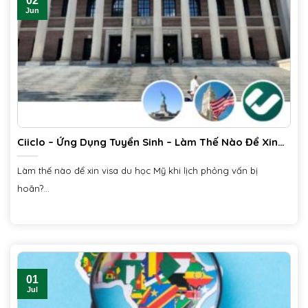
02
Jun
Ciiclo – Ứng Dụng Tuyển Sinh – Làm Thế Nào Để Xin
Visa Du Học Mỹ Khi Bị Hoãn Phỏng Vấn?
Làm thế nào để xin visa du học Mỹ khi lịch phỏng vấn bị
hoãn?...
01
Jul