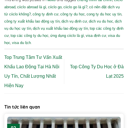
,
,
,
,
abroad
ciiclo abroad là gì
ciiclo go
ciiclo go là gì?
có nên đặt dịch vụ
,
,
,
,
từ ciiclo không?
công ty định cư
công ty du học
cong ty du hoc uy tin
,
,
,
công ty xuất khẩu lao động uy tín
dịch vụ định cư
dich vu du hoc
dịch
,
,
vụ du học uy tín
dịch vụ xuất khẩu lao động uy tín
top các công ty định
,
,
,
,
cư
top các công ty du học
ứng dụng ciiclo là gì
visa định cư
visa du
,
.
học
visa du lịch
Top Trung Tâm Tư Vấn Xuất
Khẩu Lao Động Tại Hà Nội
Top Công Ty Du Học ở Đà
Uy Tín, Chất Lượng Nhất
Lạt 2025
Hiện Nay
Tin tức liên quan