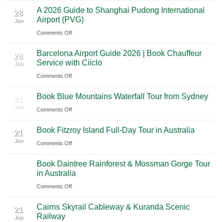
A
Journey
Parks
A 2026 Guide to Shanghai Pudong International
2026
Luxury
28
Across
Airport (PVG)
Jan
Guide
Travel
Southern
on
Comments Off
to
Journey
Mexico
A
Nashville
from
Barcelona Airport Guide 2026 | Book Chauffeur
2026
International
28
Playa
Service with Ciiclo
Jan
Guide
Airport
del
on
Comments Off
to
(BNA)
Carmen
Barcelona
Shanghai
to
Book Blue Mountains Waterfall Tour from Sydney
Airport
Pudong
21
Tulum
Jan
Guide
International
on
Comments Off
2026
Airport
Book
Book Fitzroy Island Full-Day Tour in Australia
|
(PVG)
Blue
21
Jan
Book
Mountains
on
Comments Off
Chauffeur
Waterfall
Book
Book Daintree Rainforest & Mossman Gorge Tour
Service
Tour
Fitzroy
21
in Australia
with
Jan
from
Island
Ciiclo
Sydney
on
Comments Off
Full-
Book
Day
Cairns Skyrail Cableway & Kuranda Scenic
Daintree
Tour
21
Railway
Jan
Rainforest
in