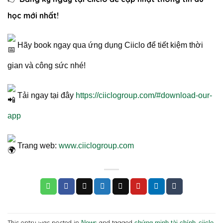
học mới nhất!
Hãy book ngay qua ứng dụng Ciiclo để tiết kiệm thời
gian và công sức nhé!
Tải ngay tại đây
https://ciiclogroup.com/#download-our-
app
Trang web:
www.ciiclogroup.com
This entry was posted in
and tagged
,
News
chứng minh tài chính
ciiclo