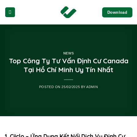
Skip
Download
to
content
NEWS
Top Công Ty Tư Vấn Định Cư Canada
Tại Hồ Chí Minh Uy Tín Nhất
POSTED ON
25/02/2025
BY
ADMIN
1. Ciiclo – Ứng Dụng Kết Nối Dịch Vụ Định Cư