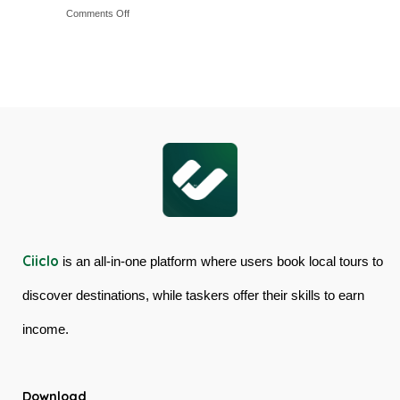
on
Comments Off
&
Australia
Cairns
Mossman
Skyrail
Gorge
Cableway
Tour
&
in
Kuranda
Australia
Scenic
Railway
Ciiclo
is an all-in-one platform where users book local tours to
discover destinations, while taskers offer their skills to earn
income.
Download