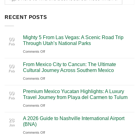
RECENT POSTS
Mighty 5 From Las Vegas: A Scenic Road Trip
09
Through Utah’s National Parks
Feb
on
Comments Off
Mighty
From Mexico City to Cancun: The Ultimate
5
09
Cultural Journey Across Southern Mexico
Feb
From
on
Comments Off
Las
From
Vegas:
Premium Mexico Yucatan Highlights: A Luxury
Mexico
A
09
Travel Journey from Playa del Carmen to Tulum
Feb
City
Scenic
on
Comments Off
to
Road
Premium
Cancun:
Trip
A 2026 Guide to Nashville International Airport
Mexico
The
28
Through
(BNA)
Jan
Yucatan
Ultimate
Utah’s
on
Comments Off
Highlights:
Cultural
National
A