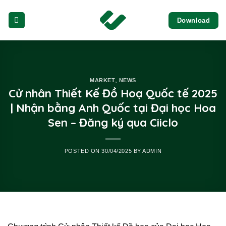
Skip
Download
to
content
,
MARKET
NEWS
Cử nhân Thiết Kế Đồ Hoạ Quốc tế 2025
| Nhận bằng Anh Quốc tại Đại học Hoa
Sen – Đăng ký qua Ciiclo
POSTED ON
30/04/2025
BY
ADMIN