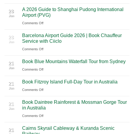
A
A
Journey
Parks
A 2026 Guide to Shanghai Pudong International
2026
Luxury
28
Across
Airport (PVG)
Jan
Guide
Travel
Southern
on
Comments Off
to
Journey
Mexico
A
Nashville
from
Barcelona Airport Guide 2026 | Book Chauffeur
2026
International
28
Playa
Service with Ciiclo
Jan
Guide
Airport
del
on
Comments Off
to
(BNA)
Carmen
Barcelona
Shanghai
to
Book Blue Mountains Waterfall Tour from Sydney
Airport
Pudong
21
Tulum
Jan
Guide
International
on
Comments Off
2026
Airport
Book
Book Fitzroy Island Full-Day Tour in Australia
|
(PVG)
Blue
21
Jan
Book
Mountains
on
Comments Off
Chauffeur
Waterfall
Book
Book Daintree Rainforest & Mossman Gorge Tour
Service
Tour
Fitzroy
21
in Australia
with
Jan
from
Island
Ciiclo
Sydney
on
Comments Off
Full-
Book
Day
Cairns Skyrail Cableway & Kuranda Scenic
Daintree
Tour
21
Railway