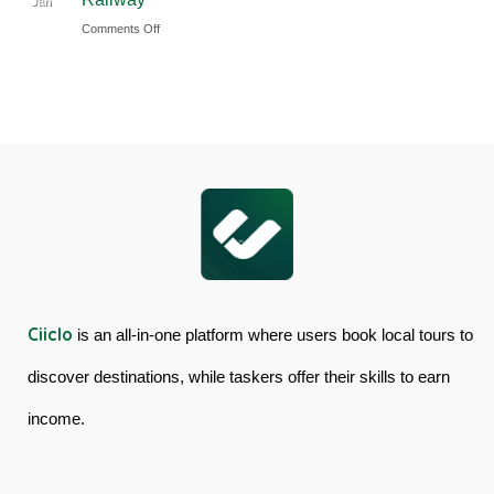
Jan
Rainforest
in
on
Comments Off
&
Australia
Cairns
Mossman
Skyrail
Gorge
Cableway
Tour
&
in
Kuranda
Australia
Scenic
Railway
Ciiclo
is an all-in-one platform where users book local tours to
discover destinations, while taskers offer their skills to earn
income.