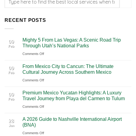
RECENT POSTS
Mighty 5 From Las Vegas: A Scenic Road Trip
09
Through Utah’s National Parks
Feb
on
Comments Off
Mighty
From Mexico City to Cancun: The Ultimate
5
09
Cultural Journey Across Southern Mexico
Feb
From
on
Comments Off
Las
From
Vegas:
Premium Mexico Yucatan Highlights: A Luxury
Mexico
A
09
Travel Journey from Playa del Carmen to Tulum
Feb
City
Scenic
on
Comments Off
to
Road
Premium
Cancun:
Trip
A 2026 Guide to Nashville International Airport
Mexico
The
28
Through
(BNA)
Jan
Yucatan
Ultimate
Utah’s
on
Comments Off
Highlights:
Cultural
National