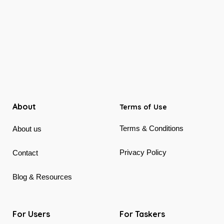
About
Terms of Use
Terms & Conditions
About us
Privacy Policy
Contact
Blog & Resources
For Users
For Taskers
How to book services
How to receive orders
Ciiclo Business
Become our Tasker
Ciiclo Guarantee
Careers