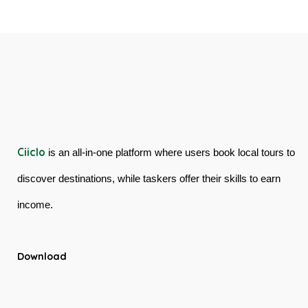
Cableway
Tour
&
in
Kuranda
Australia
Scenic
Railway
Ciiclo
is an all-in-one platform where users book local tours to
discover destinations, while taskers offer their skills to earn
income.
Download