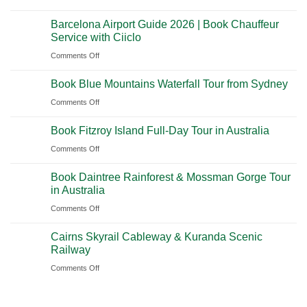
A
Nashville
from
Barcelona Airport Guide 2026 | Book Chauffeur
2026
International
Playa
Service with Ciiclo
Guide
Airport
del
on
Comments Off
to
(BNA)
Carmen
Barcelona
Shanghai
to
Book Blue Mountains Waterfall Tour from Sydney
Airport
Pudong
Tulum
Guide
International
on
Comments Off
2026
Airport
Book
Book Fitzroy Island Full-Day Tour in Australia
|
(PVG)
Blue
Book
Mountains
on
Comments Off
Chauffeur
Waterfall
Book
Book Daintree Rainforest & Mossman Gorge Tour
Service
Tour
Fitzroy
21
in Australia
with
Jan
from
Island
Ciiclo
Sydney
on
Comments Off
Full-
Book
Day
Cairns Skyrail Cableway & Kuranda Scenic
Daintree
Tour
21
Railway
Jan
Rainforest
in
on
Comments Off
&
Australia
Cairns
Mossman
Skyrail
Gorge