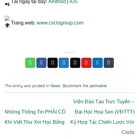
Tải ngay tại đây:
Android
|
iOS
Trang web:
www.ciiclogroup.com
This entry was posted in
. Bookmark the
.
News
permalink
Viện Đào Tạo Trực Tuyến –
Những Thông Tin PHẢI CÓ
Đại Học Hoa Sen (VĐTTT)
Khi Viết Thư Xin Học Bổng
Ký Hợp Tác Chiến Lược Với
Ciiclo