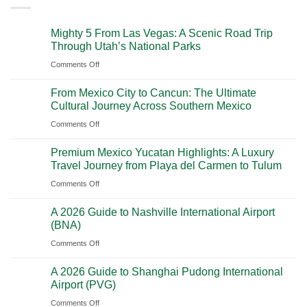
Mighty 5 From Las Vegas: A Scenic Road Trip
Through Utah’s National Parks
on
Comments Off
Mighty
From Mexico City to Cancun: The Ultimate
5
Cultural Journey Across Southern Mexico
From
on
Comments Off
Las
From
Vegas:
Premium Mexico Yucatan Highlights: A Luxury
Mexico
A
Travel Journey from Playa del Carmen to Tulum
City
Scenic
on
Comments Off
to
Road
Premium
Cancun:
Trip
A 2026 Guide to Nashville International Airport
Mexico
The
Through
(BNA)
Yucatan
Ultimate
Utah’s
on
Comments Off
Highlights:
Cultural
National
A
A
Journey
Parks
A 2026 Guide to Shanghai Pudong International
2026
Luxury
Across
Airport (PVG)
Guide
Travel
Southern
on
Comments Off
to
Journey
Mexico