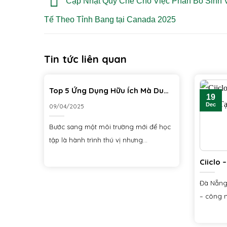
Cập Nhật Quy Chế Cho Việc Phân Bổ Sinh 
Tế Theo Tỉnh Bang tại Canada 2025
Tin tức liên quan
Top 5 Ứng Dụng Hữu Ích Mà Du
19
Học Sinh Nên Có!
Dec
09/04/2025
Bước sang một môi trường mới để học
tập là hành trình thú vị nhưng...
Ciiclo 
CEO Tạ
Đà Nẵng 
– công n