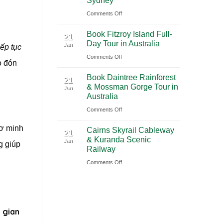
Sydney
2026
(PVG)
on
Comments Off
|
Book
Book
Book Fitzroy Island Full-
Blue
21
Chauffeur
Day Tour in Australia
Jan
iếp tục
Mountains
Service
on
Comments Off
Waterfall
with
o đón
Book
Tour
Ciiclo
Book Daintree Rainforest
Fitzroy
from
21
& Mossman Gorge Tour in
Jan
Island
Sydney
Australia
Full-
on
Comments Off
Day
Book
Tour
sơ minh
Cairns Skyrail Cableway
Daintree
21
in
& Kuranda Scenic
Jan
Rainforest
g giúp
Australia
Railway
&
on
Comments Off
Mossman
Cairns
Gorge
Skyrail
Tour
Cableway
in
&
Australia
 gian
Kuranda