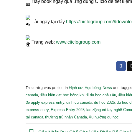
Hãy book ngay qua ứng dụng Ciiclo để tiết kiệm
Tải ngay tại đây
https://ciiclogroup.com/#downl
Trang web:
www.ciiclogroup.com
This entry was posted in
,
,
and tagge
Định cư
Học bổng
News
,
,
canada
điêu kiện đạt học bổng khi đi du học châu âu
điêu kiệ
,
,
,
đê apply express entry
dinh cu canada
du học 2025
du học c
,
,
express entry
Express Entry 2025
lao động có tay nghề Can
,
,
.
tại canada
thường trú nhân Canada
Xu hướng du học