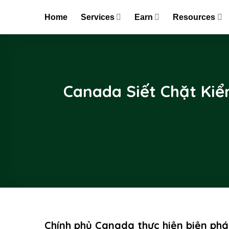
Skip
Home
Services
Earn
Resources
to
content
Canada Siết Chặt Ki
Chính phủ Canada thực hiện biện ph