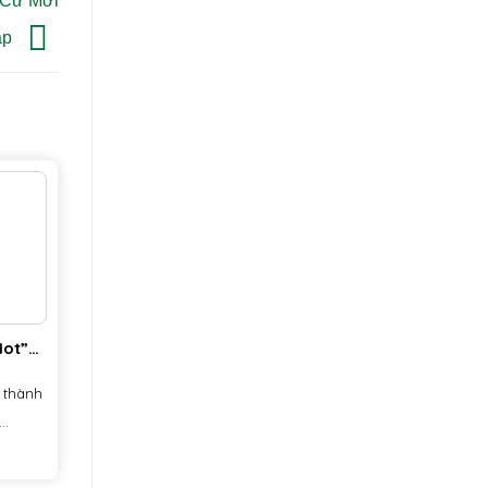
 Cư Mới
áp
Hot”
 –
 thành
..