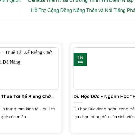
Canada Triển Khai Chương Trình Thí Điểm Nhập
Viên Quốc
Hỗ Trợ Cộng Đồng Nông Thôn và Nói Tiếng Ph
16
Jun
– Thuê Tài Xế Riêng Chở
Du Học Đức – Ngành Học “
i Đà Nẵng
Không Thể Bỏ Lỡ Năm 2025
Ứng Dụng Tuyển Sinh Ciiclo
là trung tâm kinh tế – du lịch
Du học Đức đang ngày càng trở
ghệ của miền...
lựa chọn hàng đầu của sinh viên.