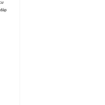
 cư
Scenic
Railway
 đáp