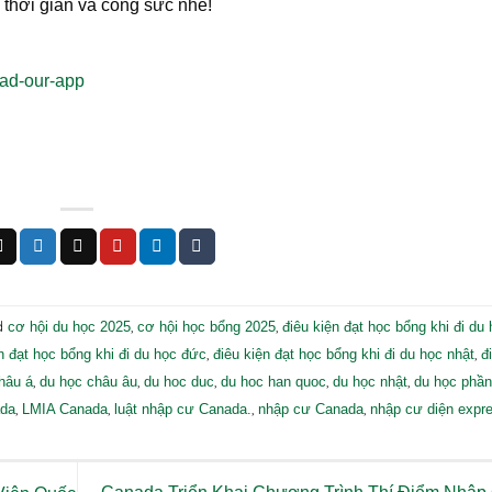
 thời gian và công sức nhé!
oad-our-app
d
,
,
cơ hội du học 2025
cơ hội học bổng 2025
điêu kiện đạt học bổng khi đi du
,
,
n đạt học bổng khi đi du học đức
điêu kiện đạt học bổng khi đi du học nhật
đ
,
,
,
,
,
hâu á
du học châu âu
du hoc duc
du hoc han quoc
du học nhật
du học phần
,
,
,
,
ada
LMIA Canada
luật nhập cư Canada.
nhập cư Canada
nhập cư diện expre