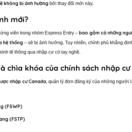
sẽ không bị ảnh hưởng
bởi thay đổi mới này.
ịnh mới?
bao gồm cả những ngư
 ứng viên trong nhóm Express Entry –
a hệ thống
– sẽ bị ảnh hưởng. Tuy nhiên, chính phủ khẳng địn
 kinh tế thông qua nhập cư có tay nghề.
là chìa khóa của chính sách nhập cư
 lược nhập cư Canada
, quản lý đơn đăng ký của những người 
ang (FSWP)
bang (FSTP)