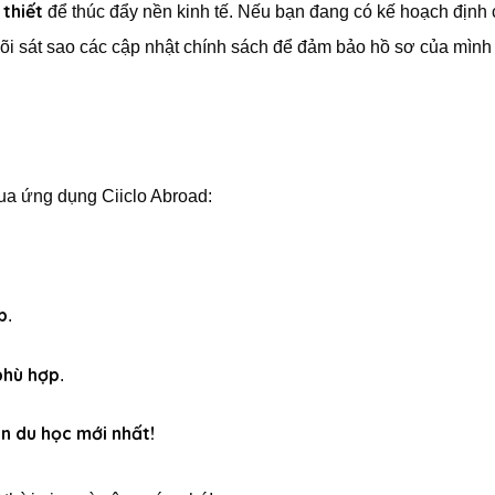
thiết
để thúc đẩy nền kinh tế. Nếu bạn đang có kế hoạch định
dõi sát sao các cập nhật chính sách để đảm bảo hồ sơ của mình
qua ứng dụng Ciiclo Abroad:
p
.
phù hợp
.
in du học mới nhất!