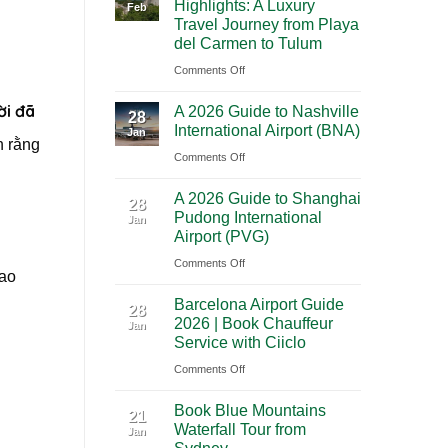
Highlights: A Luxury
Feb
City
Trip
Travel Journey from Playa
to
Through
del Carmen to Tulum
Cancun:
Utah’s
on
Comments Off
The
National
Premium
Ultimate
Parks
ời đã
A 2026 Guide to Nashville
Mexico
28
Cultural
International Airport (BNA)
Jan
Yucatan
h rằng
Journey
on
Comments Off
Highlights:
Across
A
A
Southern
A 2026 Guide to Shanghai
2026
Luxury
28
Mexico
Pudong International
Jan
Guide
Travel
Airport (PVG)
to
Journey
on
Comments Off
Nashville
from
lao
A
International
Playa
Barcelona Airport Guide
2026
28
Airport
del
2026 | Book Chauffeur
Jan
Guide
(BNA)
Carmen
Service with Ciiclo
to
to
on
Comments Off
Shanghai
Tulum
Barcelona
Pudong
Book Blue Mountains
Airport
21
International
Waterfall Tour from
Jan
Guide
Airport