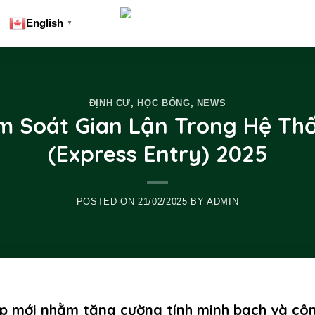
English
▼
,
,
ĐỊNH CƯ
HỌC BỔNG
NEWS
ểm Soát Gian Lận Trong Hệ T
(Express Entry) 2025
POSTED ON
21/02/2025
BY
ADMIN
áp mới nhằm tăng cường tính minh bạch và cô