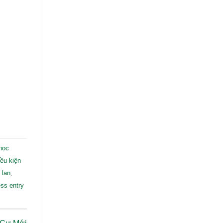
 học
iều kiện
,
 lan
ss entry