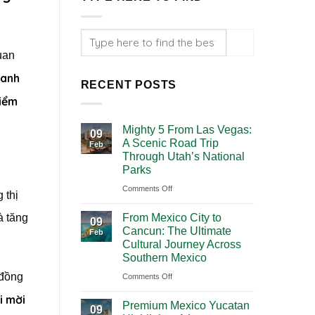
uan
hanh
RECENT POSTS
điểm
Mighty 5 From Las Vegas:
09
A Scenic Road Trip
Feb
Through Utah’s National
Parks
on
Comments Off
 thị
Mighty
à tăng
From Mexico City to
5
09
Cancun: The Ultimate
Feb
From
Cultural Journey Across
Las
Southern Mexico
Vegas:
 đồng
on
Comments Off
A
From
Scenic
i mời
Premium Mexico Yucatan
Mexico
09
Road