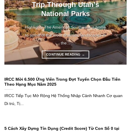
Trip Through Utah’s
National Parks
Highlights The American Southwest is home
to some of the most dramatic landscapes in
the...
CONTINUE READING
→
IRCC Mời 6.500 Ứng Viên Trong Đợt Tuyển Chọn Đầu Tiên
Theo Hạng Mục Năm 2025
IRCC Tiếp Tục Mở Rộng Hệ Thống Nhập Cảnh Nhanh Cơ quan
Di trú, Tị...
5 Cách Xây Dựng Tín Dụng (Credit Score) Từ Con Số 0 tại