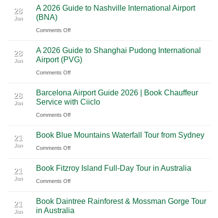
A 2026 Guide to Nashville International Airport
Mexico
The
28
Through
(BNA)
Jan
Yucatan
Ultimate
Utah’s
on
Comments Off
Highlights:
Cultural
National
A
A
Journey
Parks
A 2026 Guide to Shanghai Pudong International
2026
Luxury
28
Across
Airport (PVG)
Jan
Guide
Travel
Southern
on
Comments Off
to
Journey
Mexico
A
Nashville
from
Barcelona Airport Guide 2026 | Book Chauffeur
2026
International
28
Playa
Service with Ciiclo
Jan
Guide
Airport
del
on
Comments Off
to
(BNA)
Carmen
Barcelona
Shanghai
to
Book Blue Mountains Waterfall Tour from Sydney
Airport
Pudong
21
Tulum
Jan
Guide
International
on
Comments Off
2026
Airport
Book
Book Fitzroy Island Full-Day Tour in Australia
|
(PVG)
Blue
21
Jan
Book
Mountains
on
Comments Off
Chauffeur
Waterfall
Book
Book Daintree Rainforest & Mossman Gorge Tour
Service
Tour
Fitzroy
21
in Australia
with
Jan
from
Island