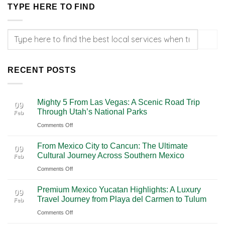
TYPE HERE TO FIND
RECENT POSTS
Mighty 5 From Las Vegas: A Scenic Road Trip
09
Through Utah’s National Parks
Feb
on
Comments Off
Mighty
From Mexico City to Cancun: The Ultimate
5
09
Cultural Journey Across Southern Mexico
Feb
From
on
Comments Off
Las
From
Vegas:
Premium Mexico Yucatan Highlights: A Luxury
Mexico
A
09
Travel Journey from Playa del Carmen to Tulum
Feb
City
Scenic
on
Comments Off
to
Road
Premium
Cancun:
Trip