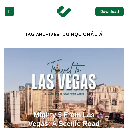
Skip
Download
to
content
TAG ARCHIVES:
DU HỌC CHÂU Á
BOOKING NEWS RIDES TRAVEL TRENDING
Mighty 5 From Las
Vegas: A Scenic Road