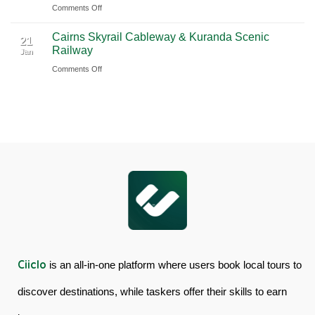
Ciiclo
Sydney
on
Comments Off
Full-
Book
Day
Cairns Skyrail Cableway & Kuranda Scenic
Daintree
Tour
21
Railway
Jan
Rainforest
in
on
Comments Off
&
Australia
Cairns
Mossman
Skyrail
Gorge
Cableway
Tour
&
in
Kuranda
Australia
Scenic
Railway
Ciiclo
is an all-in-one platform where users book local tours to
discover destinations, while taskers offer their skills to earn