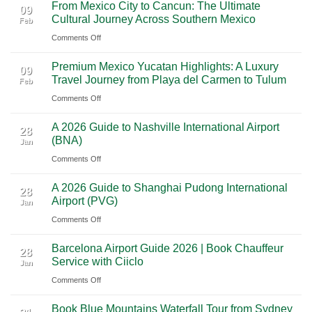
From Mexico City to Cancun: The Ultimate
5
09
Cultural Journey Across Southern Mexico
Feb
From
on
Comments Off
Las
From
Vegas:
Premium Mexico Yucatan Highlights: A Luxury
Mexico
A
09
Travel Journey from Playa del Carmen to Tulum
Feb
City
Scenic
on
Comments Off
to
Road
Premium
Cancun:
Trip
A 2026 Guide to Nashville International Airport
Mexico
The
28
Through
(BNA)
Jan
Yucatan
Ultimate
Utah’s
on
Comments Off
Highlights:
Cultural
National
A
A
Journey
Parks
A 2026 Guide to Shanghai Pudong International
2026
Luxury
28
Across
Airport (PVG)
Jan
Guide
Travel
Southern
on
Comments Off
to
Journey
Mexico
A
Nashville
from
Barcelona Airport Guide 2026 | Book Chauffeur
2026
International
28
Playa
Service with Ciiclo
Jan
Guide
Airport
del
on
Comments Off
to
(BNA)
Carmen
Barcelona
Shanghai
to
Book Blue Mountains Waterfall Tour from Sydney
Airport
Pudong