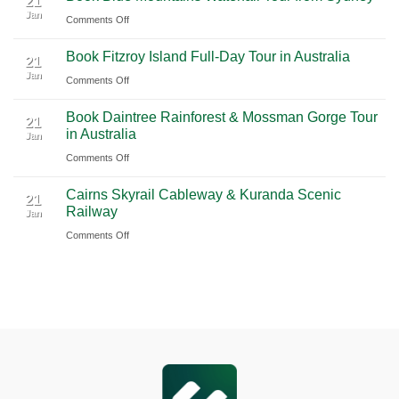
21
Tulum
Jan
Guide
International
on
Comments Off
2026
Airport
Book
Book Fitzroy Island Full-Day Tour in Australia
|
(PVG)
Blue
21
Jan
Book
Mountains
on
Comments Off
Chauffeur
Waterfall
Book
Book Daintree Rainforest & Mossman Gorge Tour
Service
Tour
Fitzroy
21
in Australia
with
Jan
from
Island
Ciiclo
Sydney
on
Comments Off
Full-
Book
Day
Cairns Skyrail Cableway & Kuranda Scenic
Daintree
Tour
21
Railway
Jan
Rainforest
in
on
Comments Off
&
Australia
Cairns
Mossman
Skyrail
Gorge
Cableway
Tour
&
in
Kuranda
Australia
Scenic
Railway