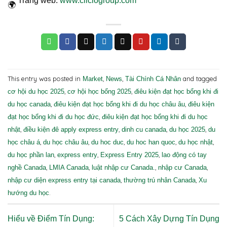
Trang web:
www.ciiclogroup.com
This entry was posted in
,
,
and tagged
Market
News
Tài Chính Cá Nhân
,
,
cơ hội du học 2025
cơ hội học bổng 2025
điêu kiện đạt học bổng khi đi
,
,
du học canada
điêu kiện đạt học bổng khi đi du học châu âu
điêu kiện
,
đạt học bổng khi đi du học đức
điêu kiện đạt học bổng khi đi du học
,
,
,
,
nhật
điều kiện đê apply express entry
dinh cu canada
du học 2025
du
,
,
,
,
,
học châu á
du học châu âu
du hoc duc
du hoc han quoc
du học nhật
,
,
,
du học phần lan
express entry
Express Entry 2025
lao động có tay
,
,
,
,
nghề Canada
LMIA Canada
luật nhập cư Canada.
nhập cư Canada
,
,
nhập cư diện express entry tại canada
thường trú nhân Canada
Xu
.
hướng du học
Hiểu về Điểm Tín Dụng:
5 Cách Xây Dựng Tín Dụng