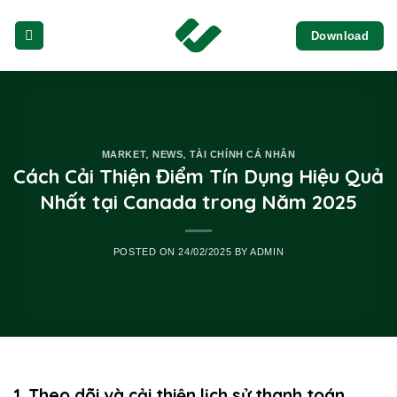
Skip
Download
to
content
,
,
MARKET
NEWS
TÀI CHÍNH CÁ NHÂN
Cách Cải Thiện Điểm Tín Dụng Hiệu Quả
Nhất tại Canada trong Năm 2025
POSTED ON
24/02/2025
BY
ADMIN
1. Theo dõi và cải thiện lịch sử thanh toán