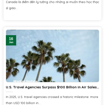
Canada là điểm đến lý tưởng cho những ai muốn theo học thạc
sĩ giáo...
16
Jan
U.S. Travel Agencies Surpass $100 Billion in Air Sales:
What This Milestone Signals for Vietnam’s Travel
Market and Platforms like Ciiclo
In 2025, U.S. travel agencies crossed a historic milestone: more
than USD 100 billion in...