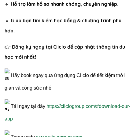
Hỗ trợ làm hồ sơ nhanh chóng, chuyên nghiệp
🔹
.
Giúp bạn tìm kiếm học bổng & chương trình phù
🔹
hợp
.
Đăng ký ngay tại Ciiclo để cập nhật thông tin du
👉
học mới nhất!
Hãy book ngay qua ứng dụng Ciiclo để tiết kiệm thời
gian và công sức nhé!
Tải ngay tại đây
https://ciiclogroup.com/#download-our-
app