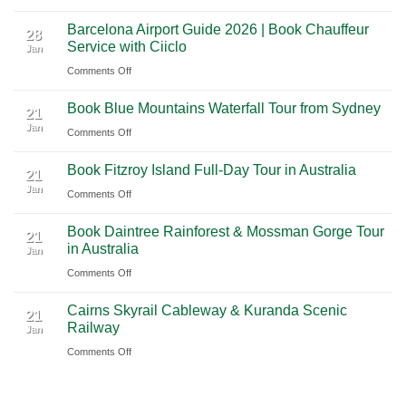
A
Nashville
from
Barcelona Airport Guide 2026 | Book Chauffeur
2026
International
28
Playa
Service with Ciiclo
Jan
Guide
Airport
del
on
Comments Off
to
(BNA)
Carmen
Barcelona
Shanghai
to
Book Blue Mountains Waterfall Tour from Sydney
Airport
Pudong
21
Tulum
Jan
Guide
International
on
Comments Off
2026
Airport
Book
Book Fitzroy Island Full-Day Tour in Australia
|
(PVG)
Blue
21
Jan
Book
Mountains
on
Comments Off
Chauffeur
Waterfall
Book
Book Daintree Rainforest & Mossman Gorge Tour
Service
Tour
Fitzroy
21
in Australia
with
Jan
from
Island
Ciiclo
Sydney
on
Comments Off
Full-
Book
Day
Cairns Skyrail Cableway & Kuranda Scenic
Daintree
Tour
21
Railway
Jan
Rainforest
in
on
Comments Off
&
Australia
Cairns
Mossman
Skyrail
Gorge