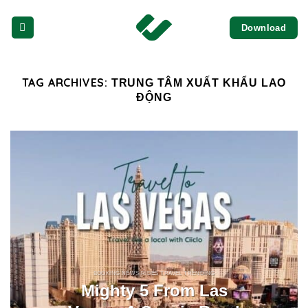
Skip
Download
to
content
TAG ARCHIVES:
TRUNG TÂM XUẤT KHẨU LAO
ĐỘNG
BOOKING NEWS RIDES TRAVEL TRENDING
Mighty 5 From Las