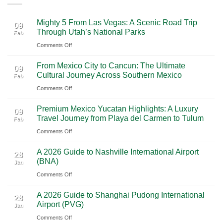
Mighty 5 From Las Vegas: A Scenic Road Trip
09
Through Utah’s National Parks
Feb
on
Comments Off
Mighty
From Mexico City to Cancun: The Ultimate
5
09
Cultural Journey Across Southern Mexico
Feb
From
on
Comments Off
Las
From
Vegas:
Premium Mexico Yucatan Highlights: A Luxury
Mexico
A
09
Travel Journey from Playa del Carmen to Tulum
Feb
City
Scenic
on
Comments Off
to
Road
Premium
Cancun:
Trip
A 2026 Guide to Nashville International Airport
Mexico
The
28
Through
(BNA)
Jan
Yucatan
Ultimate
Utah’s
on
Comments Off
Highlights:
Cultural
National
A
A
Journey
Parks
A 2026 Guide to Shanghai Pudong International
2026
Luxury
28
Across
Airport (PVG)
Jan
Guide
Travel
Southern
on
Comments Off
to
Journey
Mexico