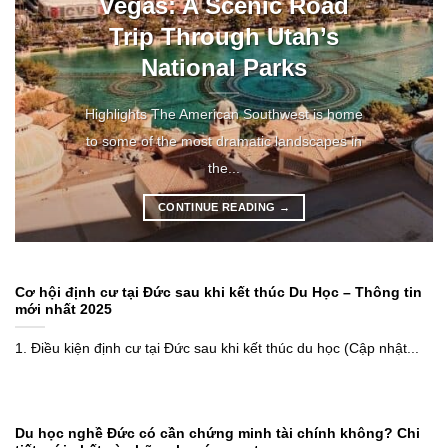
Vegas: A Scenic Road
Trip Through Utah’s
National Parks
Highlights The American Southwest is home
to some of the most dramatic landscapes in
the...
CONTINUE READING
→
Cơ hội định cư tại Đức sau khi kết thúc Du Học – Thông tin
mới nhất 2025
1. Điều kiện định cư tại Đức sau khi kết thúc du học (Cập nhật...
Du học nghề Đức có cần chứng minh tài chính không? Chi