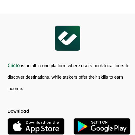
Cableway
Tour
&
in
Kuranda
Australia
Scenic
Railway
Ciiclo
is an all-in-one platform where users book local tours to
discover destinations, while taskers offer their skills to earn
income.
Download