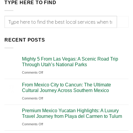
TYPE HERE TO FIND
RECENT POSTS
Mighty 5 From Las Vegas: A Scenic Road Trip
09
Through Utah’s National Parks
Feb
on
Comments Off
Mighty
From Mexico City to Cancun: The Ultimate
5
09
Cultural Journey Across Southern Mexico
Feb
From
on
Comments Off
Las
From
Vegas:
Premium Mexico Yucatan Highlights: A Luxury
Mexico
A
Travel Journey from Playa del Carmen to Tulum
City
Scenic
on
Comments Off
to
Road
Premium
Cancun:
Trip