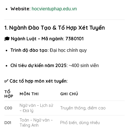
Website:
hocvientuphap.edu.vn
1. Ngành Đào Tạo & Tổ Hợp Xét Tuyển
🎓 Ngành Luật – Mã ngành: 7380101
Trình độ đào tạo:
Đại học chính quy
Chỉ tiêu dự kiến năm 2025:
~400 sinh viên
✅ Các tổ hợp môn xét tuyển:
TỔ
MÔN THI
GHI CHÚ
HỢP
Ngữ văn – Lịch sử
C00
Truyền thống, điểm cao
– Địa lý
Toán – Ngữ văn –
D01
Phổ biến, dùng nhiều
Tiếng Anh