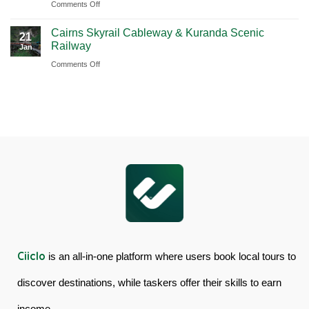
Ciiclo
Sydney
on
Comments Off
Full-
Book
Day
Cairns Skyrail Cableway & Kuranda Scenic
Daintree
Tour
21
Railway
Jan
Rainforest
in
on
Comments Off
&
Australia
Cairns
Mossman
Skyrail
Gorge
Cableway
Tour
&
in
Kuranda
Australia
Scenic
Railway
Ciiclo
is an all-in-one platform where users book local tours to
discover destinations, while taskers offer their skills to earn
income.