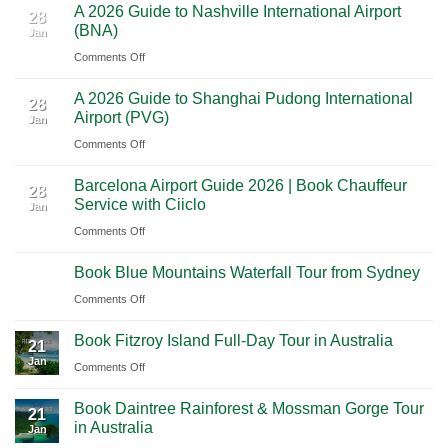
A 2026 Guide to Nashville International Airport
Mexico
The
28
Through
(BNA)
Jan
Yucatan
Ultimate
Utah’s
on
Comments Off
Highlights:
Cultural
National
A
A
Journey
Parks
A 2026 Guide to Shanghai Pudong International
2026
Luxury
28
Across
Airport (PVG)
Jan
Guide
Travel
Southern
on
Comments Off
to
Journey
Mexico
A
Nashville
from
Barcelona Airport Guide 2026 | Book Chauffeur
2026
International
28
Playa
Service with Ciiclo
Jan
Guide
Airport
del
on
Comments Off
to
(BNA)
Carmen
Barcelona
Shanghai
to
Book Blue Mountains Waterfall Tour from Sydney
Airport
Pudong
21
Tulum
Jan
Guide
International
on
Comments Off
2026
Airport
Book
Book Fitzroy Island Full-Day Tour in Australia
|
(PVG)
Blue
21
Jan
Book
Mountains
on
Comments Off
Chauffeur
Waterfall
Book
Book Daintree Rainforest & Mossman Gorge Tour
Service
Tour
Fitzroy
21
in Australia
with
Jan
from
Island