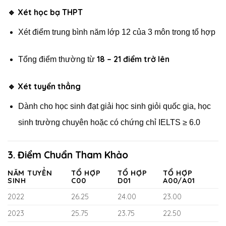
🔹 Xét học bạ THPT
Xét điểm trung bình năm lớp 12 của 3 môn trong tổ hợp
18 – 21 điểm trở lên
Tổng điểm thường từ
🔹 Xét tuyển thẳng
Dành cho học sinh đạt giải học sinh giỏi quốc gia, học
sinh trường chuyên hoặc có chứng chỉ IELTS ≥ 6.0
3. Điểm Chuẩn Tham Khảo
NĂM TUYỂN
TỔ HỢP
TỔ HỢP
TỔ HỢP
SINH
C00
D01
A00/A01
2022
26.25
24.00
23.00
2023
25.75
23.75
22.50