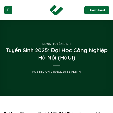
Skip
Download
to
content
,
NEWS
TUYỂN SINH
Tuyển Sinh 2025: Đại Học Công Nghiệp
Hà Nội (HaUI)
POSTED ON
24/06/2025
BY
ADMIN