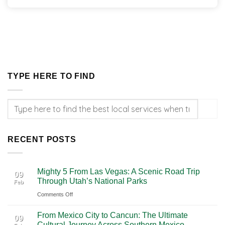
TYPE HERE TO FIND
RECENT POSTS
Mighty 5 From Las Vegas: A Scenic Road Trip
09
Through Utah’s National Parks
Feb
on
Comments Off
Mighty
From Mexico City to Cancun: The Ultimate
5
09
Cultural Journey Across Southern Mexico