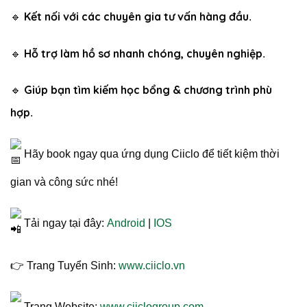
Kết nối với các chuyên gia tư vấn hàng đầu
🔹
.
Hỗ trợ làm hồ sơ nhanh chóng, chuyên nghiệp
🔹
.
Giúp bạn tìm kiếm học bổng & chương trình phù
🔹
hợp
.
Hãy book ngay qua ứng dụng Ciiclo để tiết kiệm thời
gian và công sức nhé!
Tải ngay tại đây:
Android
|
IOS
👉 Trang Tuyển Sinh:
www.ciiclo.vn
Trang Website:
www.ciiclogroup.com