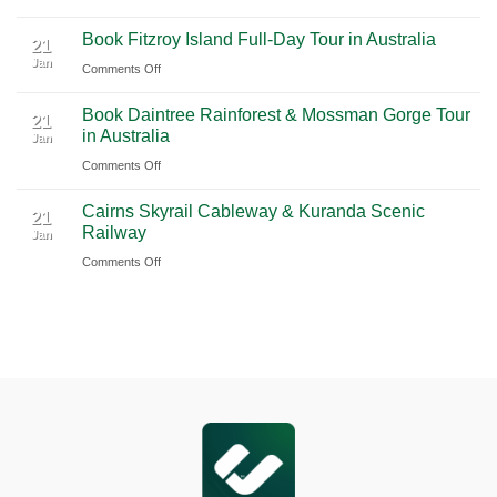
2026
Airport
Book
Book Fitzroy Island Full-Day Tour in Australia
|
(PVG)
Blue
21
Jan
Book
Mountains
on
Comments Off
Chauffeur
Waterfall
Book
Book Daintree Rainforest & Mossman Gorge Tour
Service
Tour
Fitzroy
21
in Australia
with
Jan
from
Island
Ciiclo
Sydney
on
Comments Off
Full-
Book
Day
Cairns Skyrail Cableway & Kuranda Scenic
Daintree
Tour
21
Railway
Jan
Rainforest
in
on
Comments Off
&
Australia
Cairns
Mossman
Skyrail
Gorge
Cableway
Tour
&
in
Kuranda
Australia
Scenic
Railway