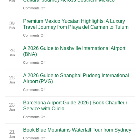
Feb
From
on
Comments Off
Las
From
Vegas:
Premium Mexico Yucatan Highlights: A Luxury
Mexico
A
09
Travel Journey from Playa del Carmen to Tulum
Feb
City
Scenic
on
Comments Off
to
Road
Premium
Cancun:
Trip
A 2026 Guide to Nashville International Airport
Mexico
The
28
Through
(BNA)
Jan
Yucatan
Ultimate
Utah’s
on
Comments Off
Highlights:
Cultural
National
A
A
Journey
Parks
A 2026 Guide to Shanghai Pudong International
2026
Luxury
28
Across
Airport (PVG)
Jan
Guide
Travel
Southern
on
Comments Off
to
Journey
Mexico
A
Nashville
from
Barcelona Airport Guide 2026 | Book Chauffeur
2026
International
28
Playa
Service with Ciiclo
Jan
Guide
Airport
del
on
Comments Off
to
(BNA)
Carmen
Barcelona
Shanghai
to
Book Blue Mountains Waterfall Tour from Sydney
Airport
Pudong
21
Tulum
Jan
Guide
International
on
Comments Off