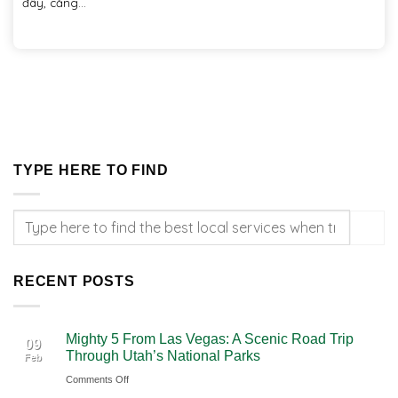
đây, căng...
TYPE HERE TO FIND
RECENT POSTS
Mighty 5 From Las Vegas: A Scenic Road Trip
09
Through Utah’s National Parks
Feb
on
Comments Off
Mighty