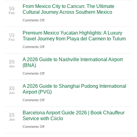
From Mexico City to Cancun: The Ultimate
5
09
Cultural Journey Across Southern Mexico
Feb
From
on
Comments Off
Las
From
Vegas:
Premium Mexico Yucatan Highlights: A Luxury
Mexico
A
09
Travel Journey from Playa del Carmen to Tulum
Feb
City
Scenic
on
Comments Off
to
Road
Premium
Cancun:
Trip
A 2026 Guide to Nashville International Airport
Mexico
The
28
Through
(BNA)
Jan
Yucatan
Ultimate
Utah’s
on
Comments Off
Highlights:
Cultural
National
A
A
Journey
Parks
A 2026 Guide to Shanghai Pudong International
2026
Luxury
28
Across
Airport (PVG)
Jan
Guide
Travel
Southern
on
Comments Off
to
Journey
Mexico
A
Nashville
from
Barcelona Airport Guide 2026 | Book Chauffeur
2026
International
28
Playa
Service with Ciiclo
Jan
Guide
Airport
del
on
Comments Off
to
(BNA)
Carmen
Barcelona
Shanghai
to