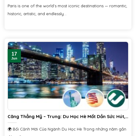
Paris is one of the world’s most iconic destinations — romantic,
historic, artistic, and endlessly...
17
Jun
Căng Thẳng Mỹ – Trung: Du Học Hè Mất Dần Sức Hút,
Cơ Hội Mở Ra Cho Các Điểm Đến Thay Thế – Chia Sẻ
từ Ứng Dụng Tuyển Sinh Ciiclo
🌍 Bối Cảnh Mới Của Ngành Du Học Hè Trong những năm gần