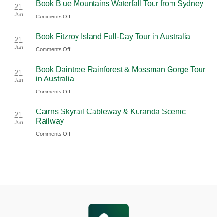
Book Blue Mountains Waterfall Tour from Sydney
Airport
Pudong
21
Tulum
Jan
Guide
International
on
Comments Off
2026
Airport
Book
Book Fitzroy Island Full-Day Tour in Australia
|
(PVG)
Blue
21
Jan
Book
Mountains
on
Comments Off
Chauffeur
Waterfall
Book
Book Daintree Rainforest & Mossman Gorge Tour
Service
Tour
Fitzroy
21
in Australia
with
Jan
from
Island
Ciiclo
Sydney
on
Comments Off
Full-
Book
Day
Cairns Skyrail Cableway & Kuranda Scenic
Daintree
Tour
21
Railway
Jan
Rainforest
in
on
Comments Off
&
Australia
Cairns
Mossman
Skyrail
Gorge
Cableway
Tour
&
in
Kuranda
Australia
Scenic
Railway