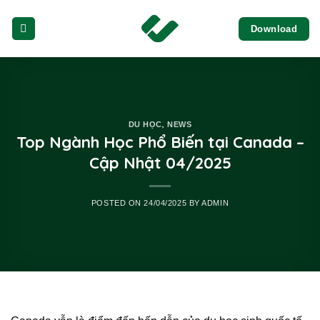
Skip
Download
to
content
,
DU HỌC
NEWS
Top Ngành Học Phổ Biến tại Canada –
Cập Nhật 04/2025
POSTED ON
24/04/2025
BY
ADMIN