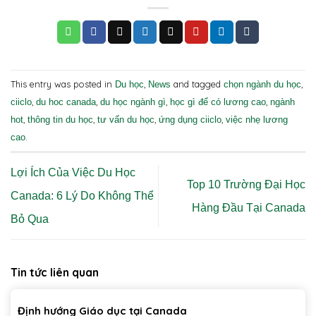
This entry was posted in
,
and tagged
,
Du học
News
chọn ngành du học
,
,
,
,
ciiclo
du hoc canada
du học ngành gì
học gì để có lương cao
ngành
,
,
,
,
hot
thông tin du học
tư vấn du học
ứng dụng ciiclo
việc nhẹ lương
.
cao
Lợi Ích Của Việc Du Học
Top 10 Trường Đại Học
Canada: 6 Lý Do Không Thể
Hàng Đầu Tại Canada
Bỏ Qua
Tin tức liên quan
Định hướng Giáo dục tại Canada