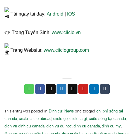
Tải ngay tại đây:
Android
|
IOS
👉 Trang Tuyển Sinh:
www.ciiclo.vn
Trang Website:
www.ciiclogroup.com
This entry was posted in
,
and tagged
Định cư
News
chi phí sông tai
,
,
,
,
,
,
canada
ciiclo
ciiclo abroad
ciiclo go
ciiclo la gì
cuộc sống tại canada
,
,
,
,
dich vu dinh cu canada
dich vu du hoc
dinh cu canada
dinh cu my
,
,
định cư và công việc tại canada
đơn vị định cư uy tín
đơn vi du học uy