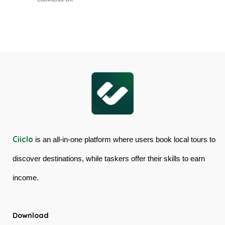
Cairns
Mossman
Skyrail
Gorge
Cableway
Tour
&
in
Kuranda
Australia
Scenic
Railway
Ciiclo
is an all-in-one platform where users book local tours to
discover destinations, while taskers offer their skills to earn
income.
Download