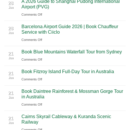
A 2026 Guide to Shanghai Pudong International
2026
Luxury
28
Across
Airport (PVG)
Jan
Guide
Travel
Southern
on
Comments Off
to
Journey
Mexico
A
Nashville
from
Barcelona Airport Guide 2026 | Book Chauffeur
2026
International
28
Playa
Service with Ciiclo
Jan
Guide
Airport
del
on
Comments Off
to
(BNA)
Carmen
Barcelona
Shanghai
to
Book Blue Mountains Waterfall Tour from Sydney
Airport
Pudong
21
Tulum
Jan
Guide
International
on
Comments Off
2026
Airport
Book
Book Fitzroy Island Full-Day Tour in Australia
|
(PVG)
Blue
21
Jan
Book
Mountains
on
Comments Off
Chauffeur
Waterfall
Book
Book Daintree Rainforest & Mossman Gorge Tour
Service
Tour
Fitzroy
21
in Australia
with
Jan
from
Island
Ciiclo
Sydney
on
Comments Off
Full-
Book
Day
Cairns Skyrail Cableway & Kuranda Scenic
Daintree
Tour
21
Railway
Jan
Rainforest
in
on
Comments Off
&
Australia