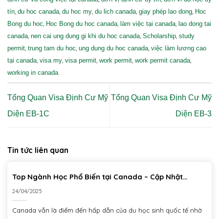
,
,
,
,
,
tín
du hoc canada
du hoc my
du lich canada
giay phép lao dong
Hoc
,
,
,
Bong du hoc
Hoc Bong du hoc canada
làm việc tại canada
lao dong tai
,
,
,
canada
nen cai ung dung gi khi du hoc canada
Scholarship
study
,
,
,
permit
trung tam du hoc
ung dung du hoc canada
việc làm lương cao
,
,
,
,
,
tại canada
visa my
visa permit
work permit
work permit canada
.
working in canada
Tổng Quan Visa Định Cư Mỹ
Tổng Quan Visa Định Cư Mỹ
Diện EB-1C
Diện EB-3
Tin tức liên quan
Top Ngành Học Phổ Biến tại Canada – Cập Nhật
04/2025
24/04/2025
Canada vẫn là điểm đến hấp dẫn của du học sinh quốc tế nhờ