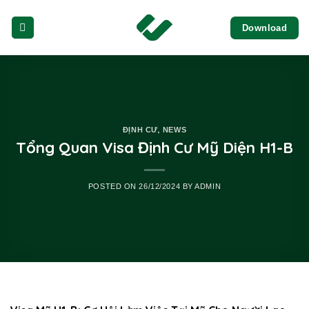
Skip
Download
to
content
,
ĐỊNH CƯ
NEWS
Tổng Quan Visa Định Cư Mỹ Diện H1-B
POSTED ON
26/12/2024
BY
ADMIN