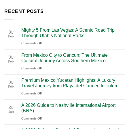
RECENT POSTS
Mighty 5 From Las Vegas: A Scenic Road Trip
09
Through Utah’s National Parks
Feb
on
Comments Off
Mighty
From Mexico City to Cancun: The Ultimate
5
09
Cultural Journey Across Southern Mexico
Feb
From
on
Comments Off
Las
From
Vegas:
Premium Mexico Yucatan Highlights: A Luxury
Mexico
A
09
Travel Journey from Playa del Carmen to Tulum
Feb
City
Scenic
on
Comments Off
to
Road
Premium
Cancun:
Trip
A 2026 Guide to Nashville International Airport
Mexico
The
28
Through
(BNA)
Jan
Yucatan
Ultimate
Utah’s
on
Comments Off
Highlights:
Cultural
National
A
A
Journey
Parks