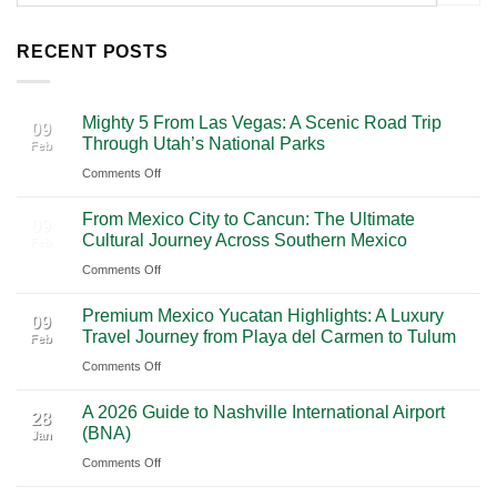
RECENT POSTS
Mighty 5 From Las Vegas: A Scenic Road Trip
09
Through Utah’s National Parks
Feb
on
Comments Off
Mighty
From Mexico City to Cancun: The Ultimate
5
09
Cultural Journey Across Southern Mexico
Feb
From
on
Comments Off
Las
From
Vegas:
Premium Mexico Yucatan Highlights: A Luxury
Mexico
A
09
Travel Journey from Playa del Carmen to Tulum
Feb
City
Scenic
on
Comments Off
to
Road
Premium
Cancun:
Trip
A 2026 Guide to Nashville International Airport
Mexico
The
28
Through
(BNA)
Jan
Yucatan
Ultimate
Utah’s
on
Comments Off
Highlights:
Cultural
National
A
A
Journey
Parks