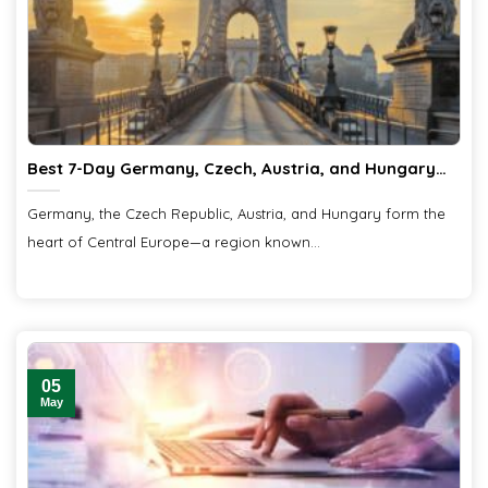
Best 7-Day Germany, Czech, Austria, and Hungary
Itinerary from Ciiclo
Germany, the Czech Republic, Austria, and Hungary form the
heart of Central Europe—a region known...
05
May