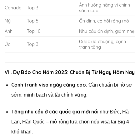
Ảnh hưởng nặng vì chính
Canada
Top 3
sách cap
Mỹ
Top 5
Ổn định, cơ hội rộng mở
Anh
Top 10
Nhu cầu ổn định, giảm nhẹ
Được ưa chuộng, cạnh
Úc
Top 3
tranh tăng
VII. Dự Báo Cho Năm 2025: Chuẩn Bị Từ Ngay Hôm Nay
Cạnh tranh visa ngày càng cao
. Cần chuẩn bị hồ sơ
sớm, minh bạch và tài chính vững.
Tăng nhu cầu ở các quốc gia mới nổi
như Đức, Hà
Lan, Hàn Quốc – mở rộng lựa chọn nếu visa tại Big 4
khó khăn.