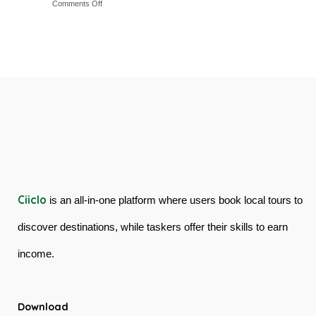
on
Comments Off
&
Australia
Cairns
Mossman
Skyrail
Gorge
Cableway
Tour
&
in
Kuranda
Australia
Scenic
Railway
Ciiclo
is an all-in-one platform where users book local tours to
discover destinations, while taskers offer their skills to earn
income.
Download