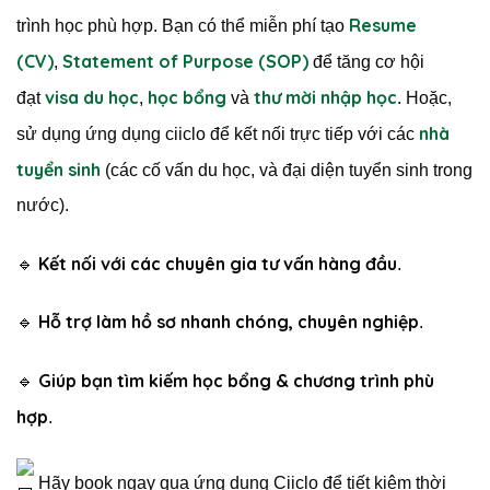
Resume
trình học phù hợp. Bạn có thể miễn phí tạo
(CV)
Statement of Purpose (SOP)
,
để tăng cơ hội
visa du học
học bổng
thư mời nhập học
đạt
,
và
. Hoặc,
nhà
sử dụng ứng dụng ciiclo để kết nối trực tiếp với các
tuyển sinh
(các cố vấn du học, và đại diện tuyển sinh trong
nước).
Kết nối với các chuyên gia tư vấn hàng đầu
🔹
.
Hỗ trợ làm hồ sơ nhanh chóng, chuyên nghiệp
🔹
.
Giúp bạn tìm kiếm học bổng & chương trình phù
🔹
hợp
.
Hãy book ngay qua ứng dụng Ciiclo để tiết kiệm thời