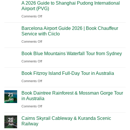
A 2026 Guide to Shanghai Pudong International
2026
Luxury
Across
Airport (PVG)
Guide
Travel
Southern
on
Comments Off
to
Journey
Mexico
A
Nashville
from
Barcelona Airport Guide 2026 | Book Chauffeur
2026
International
Playa
Service with Ciiclo
Guide
Airport
del
on
Comments Off
to
(BNA)
Carmen
Barcelona
Shanghai
to
Book Blue Mountains Waterfall Tour from Sydney
Airport
Pudong
Tulum
Guide
International
on
Comments Off
2026
Airport
Book
Book Fitzroy Island Full-Day Tour in Australia
|
(PVG)
Blue
Book
Mountains
on
Comments Off
Chauffeur
Waterfall
Book
Book Daintree Rainforest & Mossman Gorge Tour
Service
Tour
Fitzroy
21
in Australia
with
Jan
from
Island
Ciiclo
Sydney
on
Comments Off
Full-
Book
Day
Cairns Skyrail Cableway & Kuranda Scenic
Daintree
Tour
21
Railway
Jan
Rainforest
in