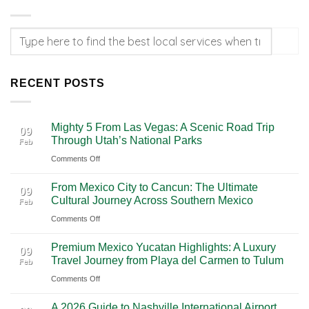
RECENT POSTS
Mighty 5 From Las Vegas: A Scenic Road Trip
09
Through Utah’s National Parks
Feb
on
Comments Off
Mighty
From Mexico City to Cancun: The Ultimate
5
09
Cultural Journey Across Southern Mexico
Feb
From
on
Comments Off
Las
From
Vegas:
Premium Mexico Yucatan Highlights: A Luxury
Mexico
A
09
Travel Journey from Playa del Carmen to Tulum
Feb
City
Scenic
on
Comments Off
to
Road
Premium
Cancun:
Trip
A 2026 Guide to Nashville International Airport
Mexico