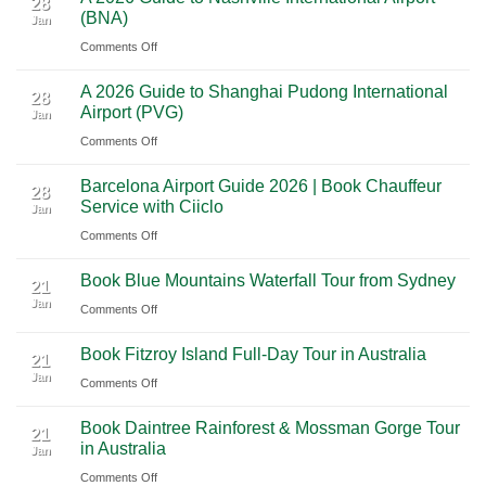
The
28
Through
(BNA)
Jan
Yucatan
Ultimate
Utah’s
on
Comments Off
Highlights:
Cultural
National
A
A
Journey
Parks
A 2026 Guide to Shanghai Pudong International
2026
Luxury
28
Across
Airport (PVG)
Jan
Guide
Travel
Southern
on
Comments Off
to
Journey
Mexico
A
Nashville
from
Barcelona Airport Guide 2026 | Book Chauffeur
2026
International
28
Playa
Service with Ciiclo
Jan
Guide
Airport
del
on
Comments Off
to
(BNA)
Carmen
Barcelona
Shanghai
to
Book Blue Mountains Waterfall Tour from Sydney
Airport
Pudong
21
Tulum
Jan
Guide
International
on
Comments Off
2026
Airport
Book
Book Fitzroy Island Full-Day Tour in Australia
|
(PVG)
Blue
21
Jan
Book
Mountains
on
Comments Off
Chauffeur
Waterfall
Book
Book Daintree Rainforest & Mossman Gorge Tour
Service
Tour
Fitzroy
21
in Australia
with
Jan
from
Island
Ciiclo
Sydney
on
Comments Off
Full-