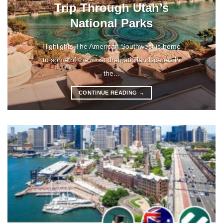
Trip Through Utah’s
National Parks
Highlights The American Southwest is home
to some of the most dramatic landscapes in
the...
CONTINUE READING
→