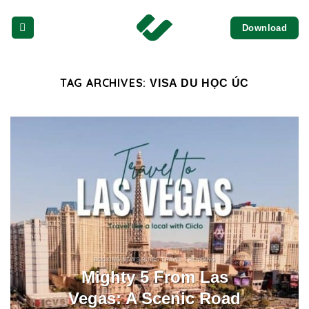
Skip
Download
to
content
TAG ARCHIVES:
VISA DU HỌC ÚC
BOOKING NEWS RIDES TRAVEL TRENDING
Mighty 5 From Las
Vegas: A Scenic Road