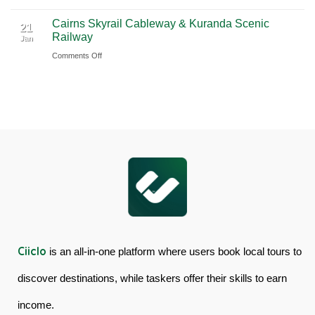
Book
Day
Cairns Skyrail Cableway & Kuranda Scenic
Daintree
Tour
21
Railway
Jan
Rainforest
in
on
Comments Off
&
Australia
Cairns
Mossman
Skyrail
Gorge
Cableway
Tour
&
in
Kuranda
Australia
Scenic
Railway
Ciiclo
is an all-in-one platform where users book local tours to
discover destinations, while taskers offer their skills to earn
income.