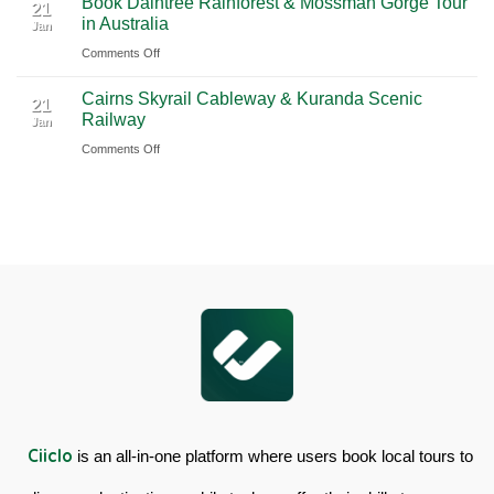
Book Daintree Rainforest & Mossman Gorge Tour
Service
Tour
Fitzroy
21
in Australia
with
Jan
from
Island
Ciiclo
Sydney
on
Comments Off
Full-
Book
Day
Cairns Skyrail Cableway & Kuranda Scenic
Daintree
Tour
21
Railway
Jan
Rainforest
in
on
Comments Off
&
Australia
Cairns
Mossman
Skyrail
Gorge
Cableway
Tour
&
in
Kuranda
Australia
Scenic
Railway
Ciiclo
is an all-in-one platform where users book local tours to