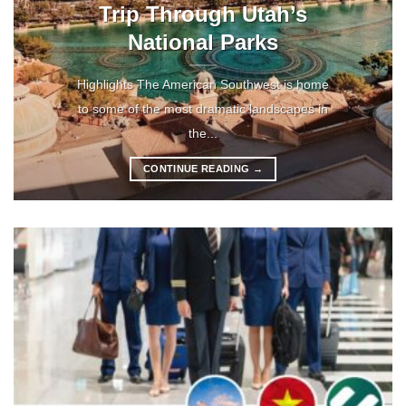
Trip Through Utah’s
National Parks
Highlights The American Southwest is home
to some of the most dramatic landscapes in
the...
CONTINUE READING
→