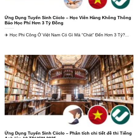
Ứng Dụng Tuyển Sinh Ciiclo – Học Viên Hàng Không Thông
Báo Học Phí Hơn 3 Tỷ Đồng
✈️ Học Phi Công Ở Việt Nam Có Gì Mà “Chát” Đến Hơn 3 Tỷ?...
Ứng Dụng Tuyển Sinh Ciiclo – Phân tích chi tiết đề thi Tiếng