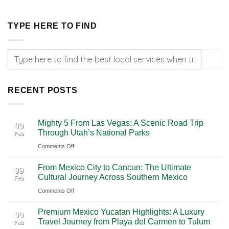
TYPE HERE TO FIND
RECENT POSTS
Mighty 5 From Las Vegas: A Scenic Road Trip
09
Through Utah’s National Parks
Feb
on
Comments Off
Mighty
From Mexico City to Cancun: The Ultimate
5
09
Cultural Journey Across Southern Mexico
Feb
From
on
Comments Off
Las
From
Vegas:
Premium Mexico Yucatan Highlights: A Luxury
Mexico
A
09
Travel Journey from Playa del Carmen to Tulum
Feb
City
Scenic