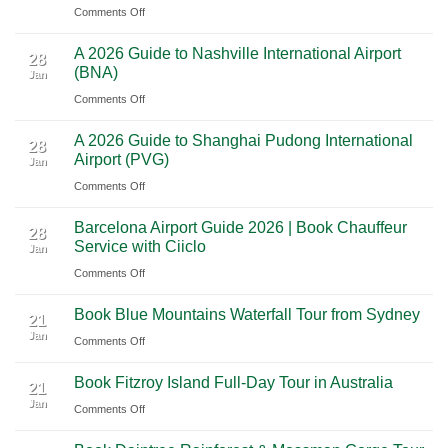
on
Comments Off
to
Road
Premium
Cancun:
Trip
A 2026 Guide to Nashville International Airport
Mexico
The
28
Through
(BNA)
Jan
Yucatan
Ultimate
Utah’s
on
Comments Off
Highlights:
Cultural
National
A
A
Journey
Parks
A 2026 Guide to Shanghai Pudong International
2026
Luxury
28
Across
Airport (PVG)
Jan
Guide
Travel
Southern
on
Comments Off
to
Journey
Mexico
A
Nashville
from
Barcelona Airport Guide 2026 | Book Chauffeur
2026
International
28
Playa
Service with Ciiclo
Jan
Guide
Airport
del
on
Comments Off
to
(BNA)
Carmen
Barcelona
Shanghai
to
Book Blue Mountains Waterfall Tour from Sydney
Airport
Pudong
21
Tulum
Jan
Guide
International
on
Comments Off
2026
Airport
Book
Book Fitzroy Island Full-Day Tour in Australia
|
(PVG)
Blue
21
Jan
Book
Mountains
on
Comments Off
Chauffeur
Waterfall
Book