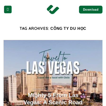
Skip
Download
to
content
TAG ARCHIVES:
CÔNG TY DU HỌC
BOOKING NEWS RIDES TRAVEL TRENDING
Mighty 5 From Las
Vegas: A Scenic Road