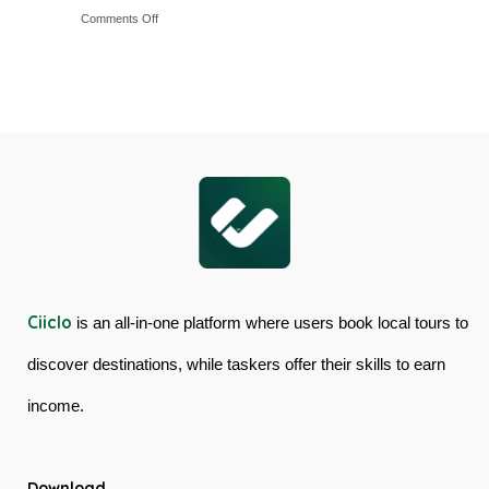
on
Comments Off
&
Australia
Cairns
Mossman
Skyrail
Gorge
Cableway
Tour
&
in
Kuranda
Australia
Scenic
Railway
Ciiclo
is an all-in-one platform where users book local tours to
discover destinations, while taskers offer their skills to earn
income.
Download