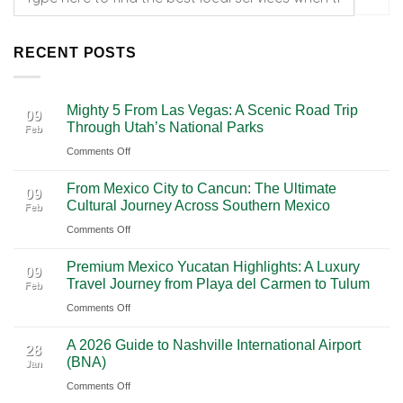
RECENT POSTS
Mighty 5 From Las Vegas: A Scenic Road Trip
09
Through Utah’s National Parks
Feb
on
Comments Off
Mighty
From Mexico City to Cancun: The Ultimate
5
09
Cultural Journey Across Southern Mexico
Feb
From
on
Comments Off
Las
From
Vegas:
Premium Mexico Yucatan Highlights: A Luxury
Mexico
A
09
Travel Journey from Playa del Carmen to Tulum
Feb
City
Scenic
on
Comments Off
to
Road
Premium
Cancun:
Trip
A 2026 Guide to Nashville International Airport
Mexico
The
28
Through
(BNA)
Jan
Yucatan
Ultimate
Utah’s
on
Comments Off
Highlights:
Cultural
National