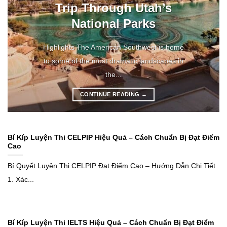
Trip Through Utah’s
National Parks
Highlights The American Southwest is home
to some of the most dramatic landscapes in
the...
CONTINUE READING
→
Bí Kíp Luyện Thi CELPIP Hiệu Quả – Cách Chuẩn Bị Đạt Điểm
Cao
Bí Quyết Luyện Thi CELPIP Đạt Điểm Cao – Hướng Dẫn Chi Tiết
1. Xác...
Bí Kíp Luyện Thi IELTS Hiệu Quả – Cách Chuẩn Bị Đạt Điểm