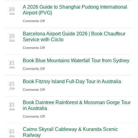
A
A
Journey
Parks
A 2026 Guide to Shanghai Pudong International
2026
Luxury
28
Across
Airport (PVG)
Jan
Guide
Travel
Southern
on
Comments Off
to
Journey
Mexico
A
Nashville
from
Barcelona Airport Guide 2026 | Book Chauffeur
2026
International
28
Playa
Service with Ciiclo
Jan
Guide
Airport
del
on
Comments Off
to
(BNA)
Carmen
Barcelona
Shanghai
to
Book Blue Mountains Waterfall Tour from Sydney
Airport
Pudong
21
Tulum
Jan
Guide
International
on
Comments Off
2026
Airport
Book
Book Fitzroy Island Full-Day Tour in Australia
|
(PVG)
Blue
21
Jan
Book
Mountains
on
Comments Off
Chauffeur
Waterfall
Book
Book Daintree Rainforest & Mossman Gorge Tour
Service
Tour
Fitzroy
21
in Australia
with
Jan
from
Island
Ciiclo
Sydney
on
Comments Off
Full-
Book
Day
Cairns Skyrail Cableway & Kuranda Scenic
Daintree
Tour
21
Railway
Jan
Rainforest
in