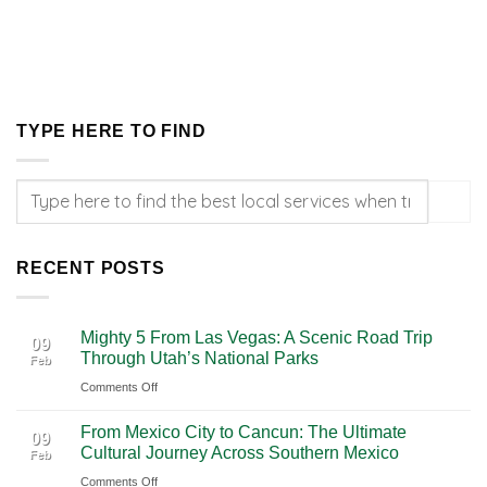
TYPE HERE TO FIND
RECENT POSTS
Mighty 5 From Las Vegas: A Scenic Road Trip
09
Through Utah’s National Parks
Feb
on
Comments Off
Mighty
From Mexico City to Cancun: The Ultimate
5
09
Cultural Journey Across Southern Mexico
Feb
From
on
Comments Off
Las