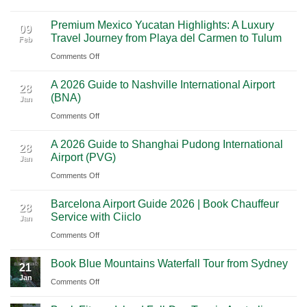
From
Vegas:
Premium Mexico Yucatan Highlights: A Luxury
Mexico
A
09
Travel Journey from Playa del Carmen to Tulum
Feb
City
Scenic
on
Comments Off
to
Road
Premium
Cancun:
Trip
A 2026 Guide to Nashville International Airport
Mexico
The
28
Through
(BNA)
Jan
Yucatan
Ultimate
Utah’s
on
Comments Off
Highlights:
Cultural
National
A
A
Journey
Parks
A 2026 Guide to Shanghai Pudong International
2026
Luxury
28
Across
Airport (PVG)
Jan
Guide
Travel
Southern
on
Comments Off
to
Journey
Mexico
A
Nashville
from
Barcelona Airport Guide 2026 | Book Chauffeur
2026
International
28
Playa
Service with Ciiclo
Jan
Guide
Airport
del
on
Comments Off
to
(BNA)
Carmen
Barcelona
Shanghai
to
Book Blue Mountains Waterfall Tour from Sydney
Airport
Pudong
21
Tulum
Jan
Guide
International
on
Comments Off
2026
Airport
Book