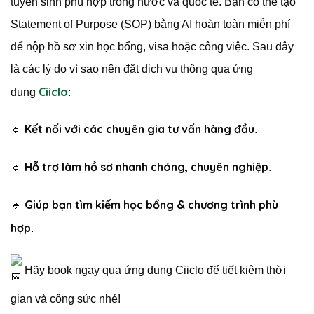
tuyển sinh phù hợp trong nước và quốc tế. Bạn có thể tạo
Statement of Purpose (SOP) bằng AI hoàn toàn miễn phí
để nộp hồ sơ xin học bổng, visa hoặc công việc. Sau đây
là các lý do vì sao nên đặt dịch vụ thông qua ứng
Ciiclo
dụng
:
Kết nối với các chuyên gia tư vấn hàng đầu
🔹
.
Hỗ trợ làm hồ sơ nhanh chóng, chuyên nghiệp
🔹
.
Giúp bạn tìm kiếm học bổng & chương trình phù
🔹
hợp
.
Hãy book ngay qua ứng dụng Ciiclo để tiết kiệm thời
gian và công sức nhé!