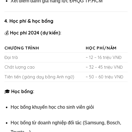
Xét điểm đánh giá năng lực ĐHQG TP.HCM
4.
Học phí & học bổng
Học phí 2024 (dự kiến):
💰
CHƯƠNG TRÌNH
HỌC PHÍ/NĂM
Đại trà
~ 12 – 16 triệu VNĐ
Chất lượng cao
~ 32 – 45 triệu VNĐ
Tiên tiến (giảng dạy bằng Anh ngữ)
~ 50 – 60 triệu VNĐ
Học bổng:
🎓
Học bổng khuyến học cho sinh viên giỏi
Học bổng từ doanh nghiệp đối tác (Samsung, Bosch,