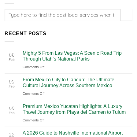
RECENT POSTS
Mighty 5 From Las Vegas: A Scenic Road Trip
09
Through Utah’s National Parks
Feb
on
Comments Off
Mighty
From Mexico City to Cancun: The Ultimate
5
09
Cultural Journey Across Southern Mexico
Feb
From
on
Comments Off
Las
From
Vegas:
Premium Mexico Yucatan Highlights: A Luxury
Mexico
A
09
Travel Journey from Playa del Carmen to Tulum
Feb
City
Scenic
on
Comments Off
to
Road
Premium
Cancun:
Trip
A 2026 Guide to Nashville International Airport
Mexico
The
28
Through