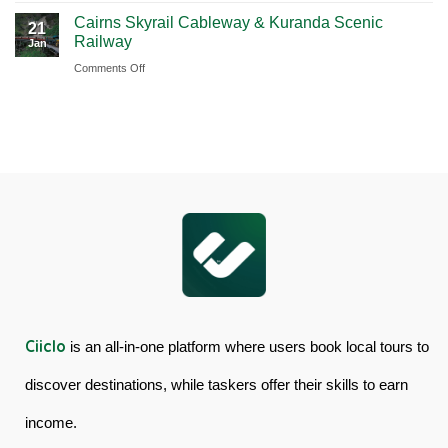
Book
Day
Cairns Skyrail Cableway & Kuranda Scenic
Daintree
Tour
21
Railway
Jan
Rainforest
in
on
Comments Off
&
Australia
Cairns
Mossman
Skyrail
Gorge
Cableway
Tour
&
in
Kuranda
Australia
Scenic
Railway
Ciiclo
is an all-in-one platform where users book local tours to
discover destinations, while taskers offer their skills to earn
income.