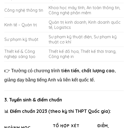
Khoa học máy tính, An toàn thông tin,
Công nghệ thông tin
Công nghệ phần mềm
Quản trị kinh doanh, Kinh doanh quốc
Kinh tế – Quản trị
tế, Logistics
Sư phạm kỹ thuật điện, Sư phạm kỹ
Sư phạm kỹ thuật
thuật cơ khí
Thiết kế & Công
Thiết kế đồ họa, Thiết kế thời trang,
nghiệp sáng tạo
Công nghệ in
tiên tiến
chất lượng cao
👉 Trường có chương trình
,
,
giảng dạy bằng tiếng Anh và liên kết quốc tế.
3.
Tuyển sinh & điểm chuẩn
Điểm chuẩn 2023 (theo kỳ thi THPT Quốc gia):
📊
TỔ HỢP XÉT
ĐIỂM
NGÀNH HỌC