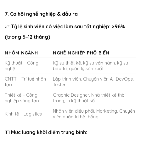
7.
Cơ hội nghề nghiệp & đầu ra
Tỷ lệ sinh viên có việc làm sau tốt nghiệp: >96%
📈
(trong 6–12 tháng)
NHÓM NGÀNH
NGHỀ NGHIỆP PHỔ BIẾN
Kỹ thuật – Công
Kỹ sư thiết kế, kỹ sư vận hành, kỹ sư
nghệ
bảo trì, quản lý sản xuất
CNTT – Trí tuệ nhân
Lập trình viên, Chuyên viên AI, DevOps,
tạo
Tester
Thiết kế – Công
Graphic Designer, Nhà thiết kế thời
nghiệp sáng tạo
trang, In kỹ thuật số
Nhân viên điều phối, Marketing, Chuyên
Kinh tế – Logistics
viên quản trị hệ thống
Mức lương khởi điểm trung bình:
💵