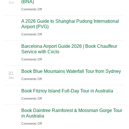
(BNA)
Jan
Yucatan
Ultimate
Utah’s
on
Comments Off
Highlights:
Cultural
National
A
A
Journey
Parks
A 2026 Guide to Shanghai Pudong International
2026
Luxury
Across
Airport (PVG)
Guide
Travel
Southern
on
Comments Off
to
Journey
Mexico
A
Nashville
from
Barcelona Airport Guide 2026 | Book Chauffeur
2026
International
28
Playa
Service with Ciiclo
Jan
Guide
Airport
del
on
Comments Off
to
(BNA)
Carmen
Barcelona
Shanghai
to
Book Blue Mountains Waterfall Tour from Sydney
Airport
Pudong
21
Tulum
Jan
Guide
International
on
Comments Off
2026
Airport
Book
Book Fitzroy Island Full-Day Tour in Australia
|
(PVG)
Blue
Book
Mountains
on
Comments Off
Chauffeur
Waterfall
Book
Book Daintree Rainforest & Mossman Gorge Tour
Service
Tour
Fitzroy
in Australia
with
from
Island
Ciiclo
Sydney
on
Comments Off
Full-