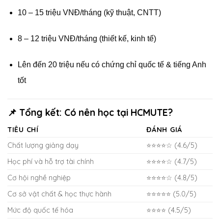
10 – 15 triệu VNĐ/tháng (kỹ thuật, CNTT)
8 – 12 triệu VNĐ/tháng (thiết kế, kinh tế)
Lên đến 20 triệu nếu có chứng chỉ quốc tế & tiếng Anh
tốt
📌 Tổng kết: Có nên học tại HCMUTE?
TIÊU CHÍ
ĐÁNH GIÁ
Chất lượng giảng dạy
⭐⭐⭐⭐☆ (4.6/5)
Học phí và hỗ trợ tài chính
⭐⭐⭐⭐☆ (4.7/5)
Cơ hội nghề nghiệp
⭐⭐⭐⭐☆ (4.8/5)
Cơ sở vật chất & học thực hành
⭐⭐⭐⭐⭐ (5.0/5)
Mức độ quốc tế hóa
⭐⭐⭐⭐ (4.5/5)