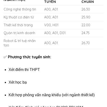
TUYỂN
CHUẨN
Công nghệ thông tin
A00, A01
26.30
Kỹ thuật cơ điện tử
A00, A01
25.90
Thiết kế thời trang
V00, H01
22.00
Quản trị kinh doanh
A00, A01, D01
24.75
Robot & trí tuệ nhân
A00, A01
26.70
tạo
Phương thức tuyển sinh:
✅
Xét điểm thi THPT
Xét học bạ
Kết hợp phỏng vấn năng khiếu (với ngành thiết kế)