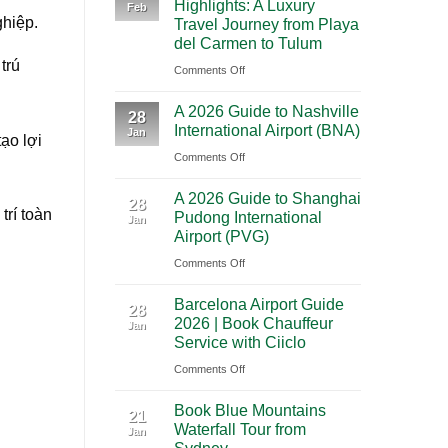
Highlights: A Luxury
Feb
City
Trip
ghiệp.
Travel Journey from Playa
to
Through
del Carmen to Tulum
Cancun:
Utah’s
trú
on
Comments Off
The
National
Premium
Ultimate
Parks
A 2026 Guide to Nashville
Mexico
28
Cultural
International Airport (BNA)
Jan
Yucatan
ạo lợi
Journey
on
Comments Off
Highlights:
Across
A
A
Southern
A 2026 Guide to Shanghai
2026
Luxury
28
Mexico
trí toàn
Pudong International
Jan
Guide
Travel
Airport (PVG)
to
Journey
on
Comments Off
Nashville
from
A
International
Playa
Barcelona Airport Guide
2026
28
Airport
del
2026 | Book Chauffeur
Jan
Guide
(BNA)
Carmen
Service with Ciiclo
to
to
on
Comments Off
Shanghai
Tulum
Barcelona
Pudong
Book Blue Mountains
Airport
21
International
Waterfall Tour from
Jan
Guide
Airport