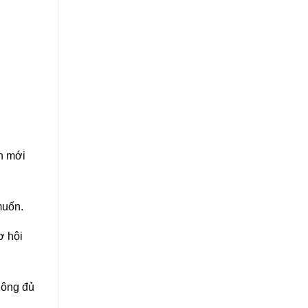
ện mới
muốn.
ơ hội
hông đủ