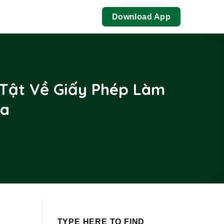
Download App
 Tật Về Giấy Phép Làm
da
TYPE HERE TO FIND