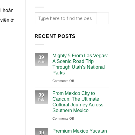
i hoàn
 viên ở
RECENT POSTS
Mighty 5 From Las Vegas:
09
A Scenic Road Trip
Feb
Through Utah’s National
Parks
on
Comments Off
Mighty
From Mexico City to
5
09
Cancun: The Ultimate
Feb
From
Cultural Journey Across
Las
Southern Mexico
Vegas:
on
Comments Off
A
From
Scenic
Premium Mexico Yucatan
Mexico
09
Road