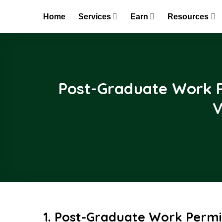
Skip
Home
Services
Earn
Resources
to
content
Post-Graduate Work P
V
1. Post-Graduate Work Permi