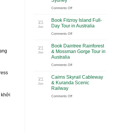
Sydney
2026
(PVG)
on
Comments Off
|
Book
Book
Book Fitzroy Island Full-
Blue
21
Chauffeur
Day Tour in Australia
Jan
Mountains
Service
on
Comments Off
Waterfall
with
Book
Tour
Ciiclo
Book Daintree Rainforest
Fitzroy
from
21
mạng
& Mossman Gorge Tour in
Jan
Island
Sydney
Australia
Full-
on
Comments Off
Day
Book
ress
Tour
Cairns Skyrail Cableway
Daintree
21
in
& Kuranda Scenic
Jan
Rainforest
Australia
Railway
&
 khởi
on
Comments Off
Mossman
Cairns
Gorge
Skyrail
Tour
Cableway
in
&
Australia
Kuranda