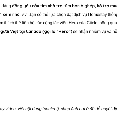
đăng yêu cầu tìm nhà trọ, tìm bạn ở ghép, hỗ trợ mu
dễ dàng
đi xem nhà
, v.v. Bạn có thể lựa chọn đặt dịch vụ Homestay thô
m thì có thể liên hệ các cộng tác viên Hero của Ciiclo thông qua
gười Việt tại Canada (gọi là “Hero”)
sẽ nhận nhiệm vụ và hỗ
y video, viết nội dung (content), chụp ảnh nơi ở để dễ quyết đị