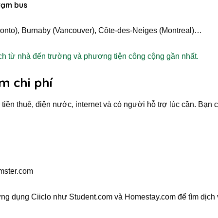
rạm bus
oronto), Burnaby (Vancouver), Côte-des-Neiges (Montreal)…
h từ nhà đến trường và phương tiện công cộng gần nhất.
m chi phí
ền thuê, điện nước, internet và có người hỗ trợ lúc cần. Bạn c
mster.com
 ứng dụng Ciiclo như Student.com và Homestay.com để tìm dịch 