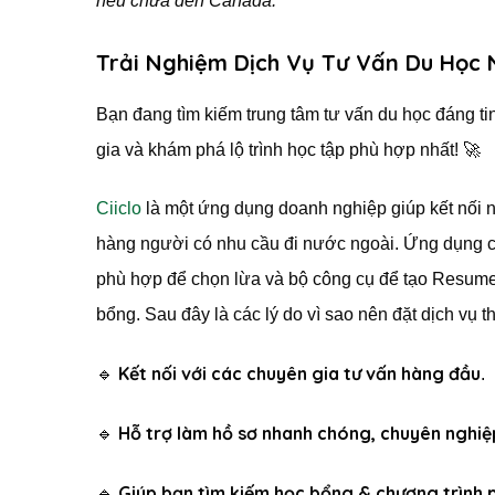
nếu chưa đến Canada.
Trải Nghiệm Dịch Vụ Tư Vấn Du Học
Bạn đang tìm kiếm trung tâm tư vấn du học đáng t
gia và khám phá lộ trình học tập phù hợp nhất! 🚀
Ciiclo
là một ứng dụng doanh nghiệp giúp kết nối nh
hàng người có nhu cầu đi nước ngoài. Ứng dụng c
phù hợp để chọn lừa và bộ công cụ để tạo Resume 
bổng. Sau đây là các lý do vì sao nên đặt dịch vụ
Kết nối với các chuyên gia tư vấn hàng đầu
🔹
.
Hỗ trợ làm hồ sơ nhanh chóng, chuyên nghiệ
🔹
Giúp bạn tìm kiếm học bổng & chương trình 
🔹