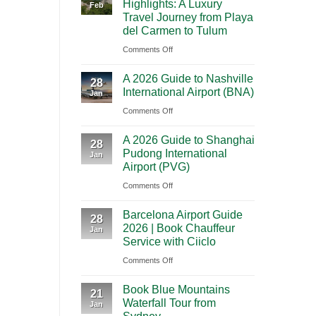
Highlights: A Luxury
Feb
City
Trip
Travel Journey from Playa
to
Through
del Carmen to Tulum
Cancun:
Utah’s
on
Comments Off
The
National
Premium
Ultimate
Parks
A 2026 Guide to Nashville
Mexico
28
Cultural
International Airport (BNA)
Jan
Yucatan
Journey
on
Comments Off
Highlights:
Across
A
A
Southern
A 2026 Guide to Shanghai
2026
Luxury
28
Mexico
Pudong International
Jan
Guide
Travel
Airport (PVG)
to
Journey
on
Comments Off
Nashville
from
A
International
Playa
Barcelona Airport Guide
2026
28
Airport
del
2026 | Book Chauffeur
Jan
Guide
(BNA)
Carmen
Service with Ciiclo
to
to
on
Comments Off
Shanghai
Tulum
Barcelona
Pudong
Book Blue Mountains
Airport
21
International
Waterfall Tour from
Jan
Guide
Airport