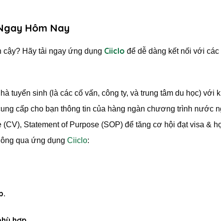
 Ngay Hôm Nay
Ciiclo
in cậy? Hãy tải ngay ứng dụng
để dễ dàng kết nối với các
à tuyển sinh (là các cố vấn, công ty, và trung tâm du học) với 
ung cấp cho bạn thông tin của hàng ngàn chương trình nước n
(CV), Statement of Purpose (SOP) để tăng cơ hội đạt visa & h
 thông qua ứng dụng
Ciiclo
:
p
.
phù hợp
.