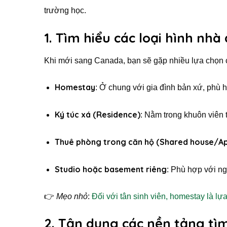
trường học.
1. Tìm hiểu các loại hình nh
Khi mới sang Canada, bạn sẽ gặp nhiều lựa chọn 
Homestay
: Ở chung với gia đình bản xứ, phù 
Ký túc xá (Residence)
: Nằm trong khuôn viên 
Thuê phòng trong căn hộ (Shared house/A
Studio hoặc basement riêng
: Phù hợp với ng
👉
Mẹo nhỏ
:
Đối với tân sinh viên, homestay là lự
2. Tận dụng các nền tảng tì