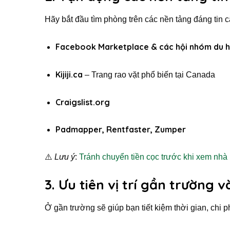
Hãy bắt đầu tìm phòng trên các nền tảng đáng tin 
Facebook Marketplace & các hội nhóm du họ
Kijiji.ca
– Trang rao vặt phổ biến tại Canada
Craigslist.org
Padmapper, Rentfaster, Zumper
⚠️
Lưu ý
:
Tránh chuyển tiền cọc trước khi xem nhà
3. Ưu tiên vị trí gần trường
Ở gần trường sẽ giúp bạn tiết kiệm thời gian, chi 