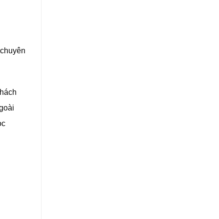
 chuyên
khách
goài
ọc