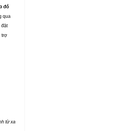
a đồ
ng qua
 đặt
 trợ
nh từ xa