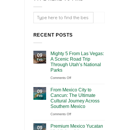
RECENT POSTS
Mighty 5 From Las Vegas:
09
A Scenic Road Trip
Feb
Through Utah’s National
Parks
on
Comments Off
Mighty
From Mexico City to
5
09
Cancun: The Ultimate
Feb
From
Cultural Journey Across
Las
Southern Mexico
Vegas:
on
Comments Off
A
From
Scenic
Premium Mexico Yucatan
Mexico
09
Road