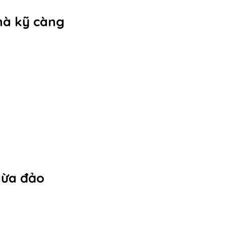
hà kỹ càng
 lừa đảo