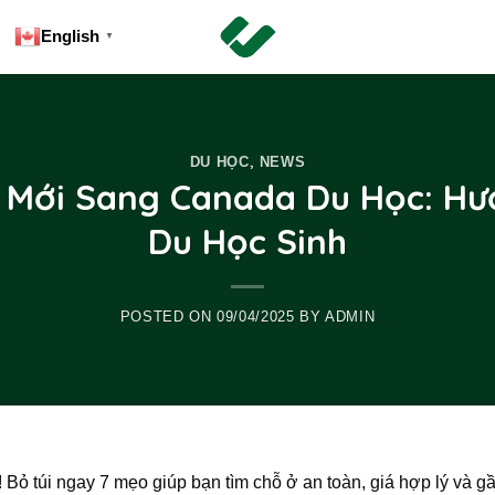
English
▼
,
DU HỌC
NEWS
 Mới Sang Canada Du Học: H
Du Học Sinh
POSTED ON
09/04/2025
BY
ADMIN
Bỏ túi ngay 7 mẹo giúp bạn tìm chỗ ở an toàn, giá hợp lý và g