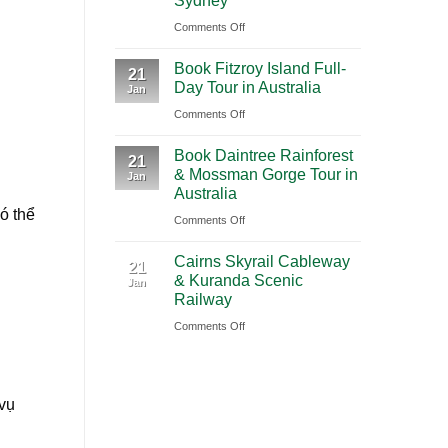
Sydney
2026
(PVG)
on
Comments Off
|
Book
Book
Book Fitzroy Island Full-
Blue
21
Chauffeur
Day Tour in Australia
Jan
Mountains
Service
on
Comments Off
Waterfall
with
Book
Tour
Ciiclo
Book Daintree Rainforest
Fitzroy
from
21
& Mossman Gorge Tour in
Jan
Island
Sydney
Australia
Full-
ó thể
on
Comments Off
Day
Book
Tour
Cairns Skyrail Cableway
Daintree
21
in
& Kuranda Scenic
Jan
Rainforest
Australia
Railway
&
on
Comments Off
Mossman
Cairns
Gorge
Skyrail
Tour
Cableway
in
vụ
&
Australia
Kuranda