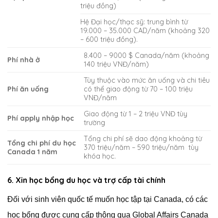
triệu đồng)
Hệ Đại học/thạc sỹ: trung bình từ
19.000 – 35.000 CAD/năm (khoảng 320
– 600 triệu đồng).
8.400 – 9000 $ Canada/năm (khoảng
Phí nhà ở
140 triệu VNĐ/năm)
Tùy thuộc vào mức ăn uống và chi tiêu
Phí ăn uống
có thể giao động từ 70 – 100 triệu
VNĐ/năm
Giao động từ 1 – 2 triệu VNĐ tùy
Phí apply nhập học
trường
Tổng chi phí sẽ dao động khoảng từ
Tổng chi phí du học
370 triệu/năm – 590 triệu/năm tùy
Canada 1 năm
khóa học.
6. Xin học bổng du học và trợ cấp tài chính
Đối với sinh viên quốc tế muốn học tập tại Canada, có các
học bổng được cung cấp thông qua Global Affairs Canada