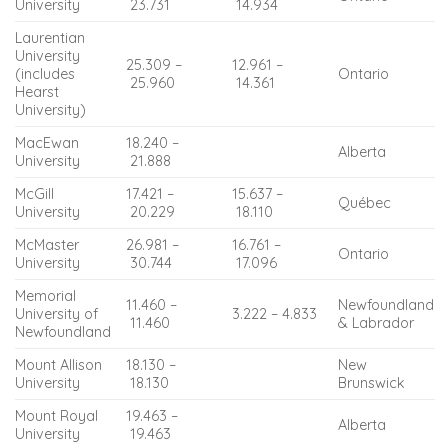
University
23.731
14.934
Laurentian
University
25.309 –
12.961 –
(includes
Ontario
25.960
14.361
Hearst
University)
MacEwan
18.240 –
Alberta
University
21.888
McGill
17.421 –
15.637 –
Québec
University
20.229
18.110
McMaster
26.981 –
16.761 –
Ontario
University
30.744
17.096
Memorial
11.460 –
Newfoundland
University of
3.222 – 4.833
11.460
& Labrador
Newfoundland
Mount Allison
18.130 –
New
University
18.130
Brunswick
Mount Royal
19.463 –
Alberta
University
19.463