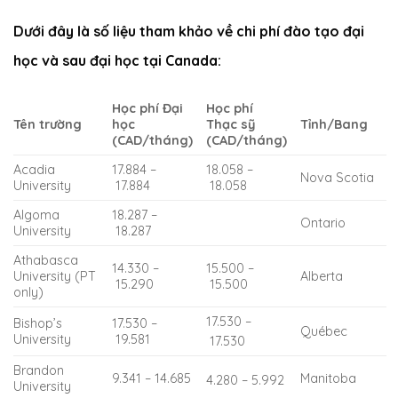
Dưới đây là số liệu tham khảo về chi phí đào tạo đại
học và sau đại học tại Canada:
Học phí Đại
Học phí
Tên trường
học
Thạc sỹ
Tỉnh/Bang
(CAD/tháng)
(CAD/tháng)
Acadia
17.884 –
18.058 –
Nova Scotia
University
17.884
18.058
Algoma
18.287 –
Ontario
University
18.287
Athabasca
14.330 –
15.500 –
University (PT
Alberta
15.290
15.500
only)
17.530 –
Bishop’s
17.530 –
Québec
University
19.581
17.530
Brandon
9.341 – 14.685
Manitoba
4.280 – 5.992
University