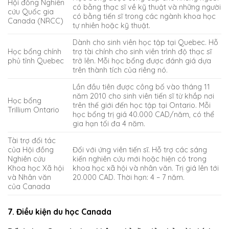
Hội đồng Nghiên
có bằng thạc sĩ về kỹ thuật và những người
cứu Quốc gia
có bằng tiến sĩ trong các ngành khoa học
Canada (NRCC)
tự nhiên hoặc kỹ thuật.
Dành cho sinh viên học tập tại Quebec. Hỗ
Học bổng chính
trợ tài chính cho sinh viên trình độ thạc sĩ
phủ tỉnh Quebec
trở lên. Mỗi học bổng được đánh giá dựa
trên thành tích của riêng nó.
Lần đầu tiên được công bố vào tháng 11
năm 2010 cho sinh viên tiến sĩ từ khắp nơi
Học bổng
trên thế giới đến học tập tại Ontario. Mỗi
Trillium Ontario
học bổng trị giá 40.000 CAD/năm, có thể
gia hạn tối đa 4 năm.
Tài trợ đối tác
của Hội đồng
Đối với ứng viên tiến sĩ. Hỗ trợ các sáng
Nghiên cứu
kiến nghiên cứu mới hoặc hiện có trong
Khoa học Xã hội
khoa học xã hội và nhân văn. Trị giá lên tới
và Nhân văn
20.000 CAD. Thời hạn: 4 – 7 năm.
của Canada
7. Điều kiện du học Canada