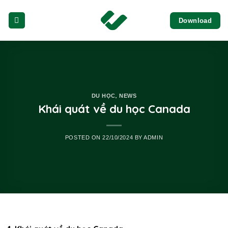
Skip
Download
to
content
,
DU HỌC
NEWS
Khái quát về du học Canada
POSTED ON
22/10/2024
BY
ADMIN