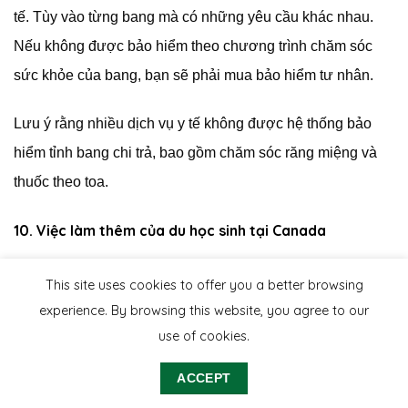
tế. Tùy vào từng bang mà có những yêu cầu khác nhau.
Nếu không được bảo hiểm theo chương trình chăm sóc
sức khỏe của bang, bạn sẽ phải mua bảo hiểm tư nhân.
Lưu ý rằng nhiều dịch vụ y tế không được hệ thống bảo
hiểm tỉnh bang chi trả, bao gồm chăm sóc răng miệng và
thuốc theo toa.
10. Việc làm thêm của du học sinh tại Canada
Theo quy định, sinh viên có thể làm việc 20 giờ/tuần. Tuy
This site uses cookies to offer you a better browsing
nhiên, bạn nên cân nhắc giảm giờ làm để duy trì sự cân
experience. By browsing this website, you agree to our
bằng giữa học tập và công việc.
use of cookies.
Mức lương cho công việc bán thời gian có thể thay đổi, với
ACCEPT
mức trung bình khoảng 10 – 22 CAD/giờ, tùy thuộc vào