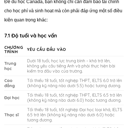
Để du học Canada, bạn không chỉ cần đảm bảo tài chính
cho học phí và sinh hoạt mà còn phải đáp ứng một số điều
kiện quan trọng khác:
7.1 Độ tuổi và học vấn
CHƯƠNG
YÊU CẦU ĐẦU VÀO
TRÌNH
Dưới 18 tuổi, học lực trung bình – khá trở lên,
Trung
không yêu cầu tiếng Anh và phải thực hiện bài
học
kiểm tra đầu vào của trường.
Cao
Tối thiểu 18 tuổi, tốt nghiệp THPT, IELTS 6.0 trở lên
đẳng
(không kỹ năng nào dưới 5.5) hoặc tương đương.
Tối thiểu 18 tuổi, tốt nghiệp THPT, IELTS 6.5 trở lên
Đại học
(không kỹ năng nào dưới 6.0) hoặc tương đương.
Tối thiểu 18 tuổi, tốt nghiệp Đại học loại khá, IELTS
Thạc sĩ
6.5 trở lên (không kỹ năng nào dưới 6.0) hoặc
tương đương.