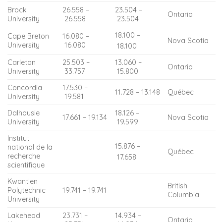
Brock
26.558 –
23.504 –
Ontario
University
26.558
23.504
18.100 –
Cape Breton
16.080 –
Nova Scotia
University
16.080
18.100
Carleton
25.503 –
13.060 –
Ontario
University
33.757
15.800
Concordia
17.530 –
11.728 – 13.148
Québec
University
19.581
Dalhousie
18.126 –
17.661 – 19.134
Nova Scotia
University
19.599
Institut
15.876 –
national de la
Québec
recherche
17.658
scientifique
Kwantlen
British
Polytechnic
19.741 – 19.741
Columbia
University
Lakehead
23.731 –
14.934 –
Ontario