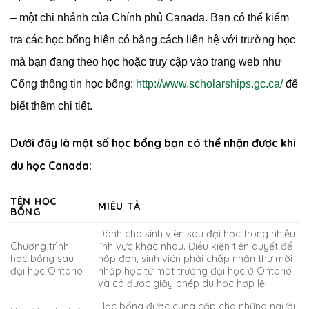
– một chi nhánh của Chính phủ Canada. Bạn có thể kiểm
tra các học bổng hiện có bằng cách liên hệ với trường học
mà bạn đang theo học hoặc truy cập vào trang web như
Cổng thông tin học bổng:
http://www.scholarships.gc.ca/
để
biết thêm chi tiết.
Dưới đây là một số học bổng bạn có thể nhận được khi
du học Canada:
TÊN HỌC
MIÊU TẢ
BỔNG
Dành cho sinh viên sau đại học trong nhiều
Chương trình
lĩnh vực khác nhau. Điều kiện tiên quyết để
học bổng sau
nộp đơn, sinh viên phải chấp nhận thư mời
đại học Ontario
nhập học từ một trường đại học ở Ontario
và có được giấy phép du học hợp lệ.
Học bổng được cung cấp cho những người