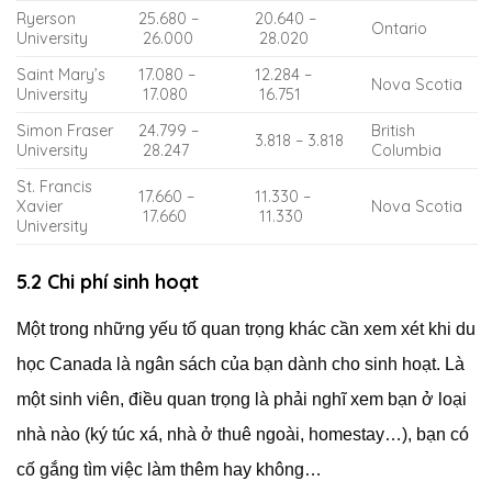
Ryerson
25.680 –
20.640 –
Ontario
University
26.000
28.020
Saint Mary’s
17.080 –
12.284 –
Nova Scotia
University
17.080
16.751
Simon Fraser
24.799 –
British
3.818 – 3.818
University
28.247
Columbia
St. Francis
17.660 –
11.330 –
Xavier
Nova Scotia
17.660
11.330
University
5.2 Chi phí sinh hoạt
Một trong những yếu tố quan trọng khác cần xem xét khi du
học Canada là ngân sách của bạn dành cho sinh hoạt. Là
một sinh viên, điều quan trọng là phải nghĩ xem bạn ở loại
nhà nào (ký túc xá, nhà ở thuê ngoài, homestay…), bạn có
cố gắng tìm việc làm thêm hay không…