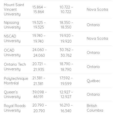
Mount Saint
15.864 –
10.722 –
Vincent
Nova Scotia
15.864
10.722
University
Nipissing
19.325 –
18.350 –
Ontario
University
19.325
18.350
19.740 –
19.920 –
NSCAD
Nova Scotia
University
19.740
19.920
24.060 –
30.762 –
OCAD
Ontario
University
24.060
30.762
20.721 –
18.790 –
Ontario Tech
Ontario
University
21.935
18.790
21.381 –
17.592 –
Polytechnique
Québec
Montréal
21.381
19.599
Queen’s
39.098 –
12.927 –
Ontario
University
46.191
12.927
20.790 –
16.210 –
Royal Roads
British
University
Columbia
20.790
16.340