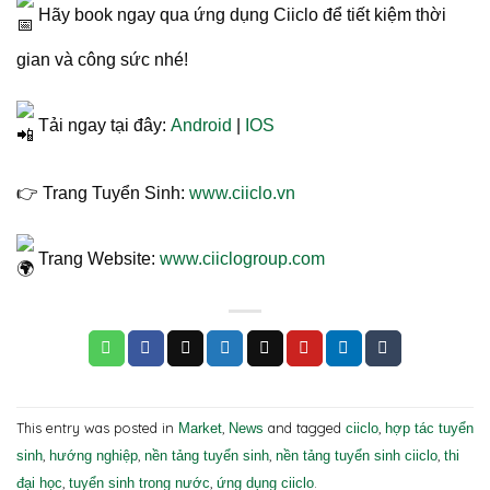
Hãy book ngay qua ứng dụng Ciiclo để tiết kiệm thời
gian và công sức nhé!
Tải ngay tại đây:
Android
|
IOS
👉 Trang Tuyển Sinh:
www.ciiclo.vn
Trang Website:
www.ciiclogroup.com
This entry was posted in
,
and tagged
,
Market
News
ciiclo
hợp tác tuyển
,
,
,
,
sinh
hướng nghiệp
nền tảng tuyển sinh
nền tảng tuyển sinh ciiclo
thi
,
,
.
đại học
tuyển sinh trong nước
ứng dụng ciiclo