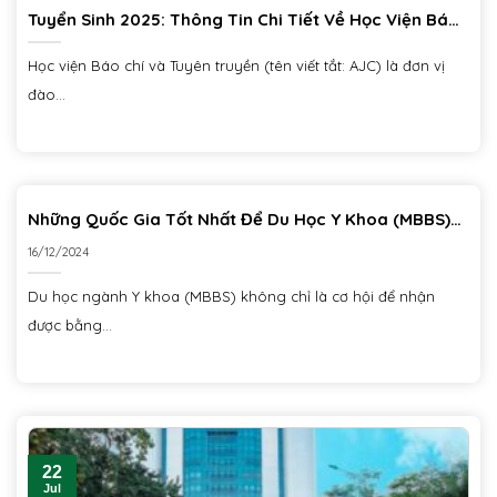
Tuyển Sinh 2025: Thông Tin Chi Tiết Về Học Viện Báo
Chí Và Tuyên Truyền
Học viện Báo chí và Tuyên truyền (tên viết tắt: AJC) là đơn vị
đào...
Những Quốc Gia Tốt Nhất Để Du Học Y Khoa (MBBS)
Với Chi Phí Hợp Lý
16/12/2024
Du học ngành Y khoa (MBBS) không chỉ là cơ hội để nhận
được bằng...
22
Jul