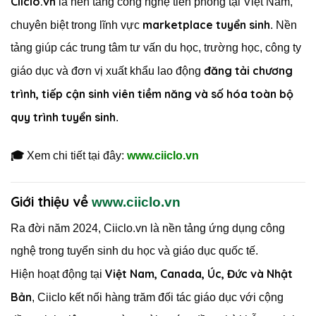
Ciiclo.vn
là nền tảng công nghệ tiên phong tại Việt Nam,
marketplace tuyển sinh
chuyên biệt trong lĩnh vực
. Nền
tảng giúp các trung tâm tư vấn du học, trường học, công ty
đăng tải chương
giáo dục và đơn vị xuất khẩu lao động
trình, tiếp cận sinh viên tiềm năng và số hóa toàn bộ
quy trình tuyển sinh
.
🎓
Xem chi tiết tại đây:
www.ciiclo.vn
Giới thiệu về
www.ciiclo.vn
Ra đời năm 2024, Ciiclo.vn là nền tảng ứng dụng công
nghệ trong tuyển sinh du học và giáo dục quốc tế.
Việt Nam, Canada, Úc, Đức và Nhật
Hiện hoạt động tại
Bản
, Ciiclo kết nối hàng trăm đối tác giáo dục với cộng