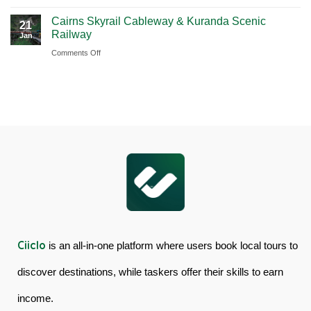
Book
Day
Cairns Skyrail Cableway & Kuranda Scenic
Daintree
Tour
21
Railway
Jan
Rainforest
in
on
Comments Off
&
Australia
Cairns
Mossman
Skyrail
Gorge
Cableway
Tour
&
in
Kuranda
Australia
Scenic
Railway
Ciiclo
is an all-in-one platform where users book local tours to
discover destinations, while taskers offer their skills to earn
income.