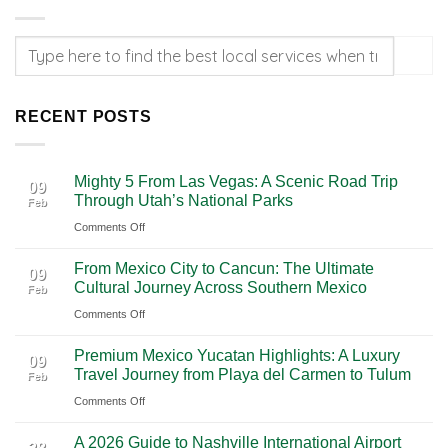
RECENT POSTS
Mighty 5 From Las Vegas: A Scenic Road Trip
09
Through Utah’s National Parks
Feb
on
Comments Off
Mighty
From Mexico City to Cancun: The Ultimate
5
09
Cultural Journey Across Southern Mexico
Feb
From
on
Comments Off
Las
From
Vegas:
Premium Mexico Yucatan Highlights: A Luxury
Mexico
A
09
Travel Journey from Playa del Carmen to Tulum
Feb
City
Scenic
on
Comments Off
to
Road
Premium
Cancun:
Trip
A 2026 Guide to Nashville International Airport
Mexico
The
Through