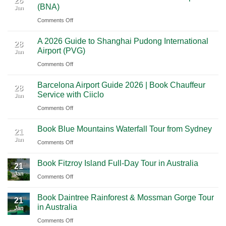
28
(BNA)
Jan
Yucatan
Ultimate
Utah’s
on
Comments Off
Highlights:
Cultural
National
A
A
Journey
Parks
A 2026 Guide to Shanghai Pudong International
2026
Luxury
28
Across
Airport (PVG)
Jan
Guide
Travel
Southern
on
Comments Off
to
Journey
Mexico
A
Nashville
from
Barcelona Airport Guide 2026 | Book Chauffeur
2026
International
28
Playa
Service with Ciiclo
Jan
Guide
Airport
del
on
Comments Off
to
(BNA)
Carmen
Barcelona
Shanghai
to
Book Blue Mountains Waterfall Tour from Sydney
Airport
Pudong
21
Tulum
Jan
Guide
International
on
Comments Off
2026
Airport
Book
Book Fitzroy Island Full-Day Tour in Australia
|
(PVG)
Blue
21
Jan
Book
Mountains
on
Comments Off
Chauffeur
Waterfall
Book
Book Daintree Rainforest & Mossman Gorge Tour
Service
Tour
Fitzroy
21
in Australia
with
Jan
from
Island
Ciiclo
Sydney
on
Comments Off
Full-