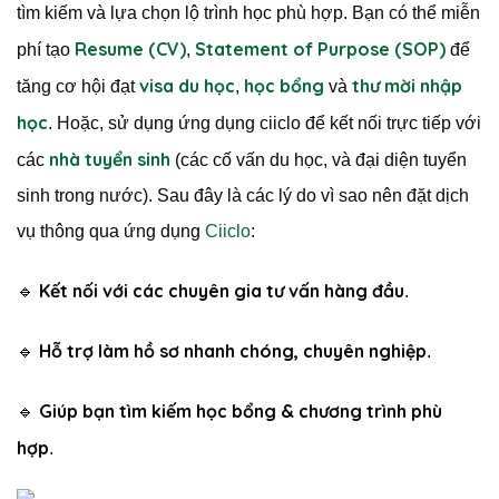
tìm kiếm và lựa chọn lộ trình học phù hợp. Bạn có thể miễn
Resume (CV)
Statement of Purpose (SOP)
phí tạo
,
để
visa du học
học bổng
thư mời nhập
tăng cơ hội đạt
,
và
học
. Hoặc, sử dụng ứng dụng ciiclo để kết nối trực tiếp với
nhà tuyển sinh
các
(các cố vấn du học, và đại diện tuyển
sinh trong nước). Sau đây là các lý do vì sao nên đặt dịch
vụ thông qua ứng dụng
Ciiclo
:
Kết nối với các chuyên gia tư vấn hàng đầu
🔹
.
Hỗ trợ làm hồ sơ nhanh chóng, chuyên nghiệp
🔹
.
Giúp bạn tìm kiếm học bổng & chương trình phù
🔹
hợp
.