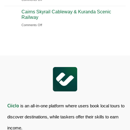
Book
Day
Cairns Skyrail Cableway & Kuranda Scenic
Daintree
Tour
Railway
Rainforest
in
on
Comments Off
&
Australia
Cairns
Mossman
Skyrail
Gorge
Cableway
Tour
&
in
Kuranda
Australia
Scenic
Railway
Ciiclo
is an all-in-one platform where users book local tours to
discover destinations, while taskers offer their skills to earn
income.