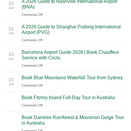
A 2026 Guide to Nashville International Airport
Mexico
The
28
Through
(BNA)
Jan
Yucatan
Ultimate
Utah’s
on
Comments Off
Highlights:
Cultural
National
A
A
Journey
Parks
A 2026 Guide to Shanghai Pudong International
2026
Luxury
28
Across
Airport (PVG)
Jan
Guide
Travel
Southern
on
Comments Off
to
Journey
Mexico
A
Nashville
from
Barcelona Airport Guide 2026 | Book Chauffeur
2026
International
28
Playa
Service with Ciiclo
Jan
Guide
Airport
del
on
Comments Off
to
(BNA)
Carmen
Barcelona
Shanghai
to
Book Blue Mountains Waterfall Tour from Sydney
Airport
Pudong
21
Tulum
Jan
Guide
International
on
Comments Off
2026
Airport
Book
Book Fitzroy Island Full-Day Tour in Australia
|
(PVG)
Blue
Book
Mountains
on
Comments Off
Chauffeur
Waterfall
Book
Book Daintree Rainforest & Mossman Gorge Tour
Service
Tour
Fitzroy
in Australia
with
from
Island
Ciiclo
Sydney
on
Comments Off
Full-