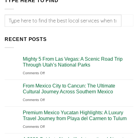
TYPE HERE TO FIND
RECENT POSTS
Mighty 5 From Las Vegas: A Scenic Road Trip
Through Utah’s National Parks
on
Comments Off
Mighty
From Mexico City to Cancun: The Ultimate
5
Cultural Journey Across Southern Mexico
From
on
Comments Off
Las
From
Vegas:
Premium Mexico Yucatan Highlights: A Luxury
Mexico
A
Travel Journey from Playa del Carmen to Tulum
City
Scenic
on
Comments Off
to
Road
Premium
Cancun:
Trip