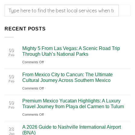
RECENT POSTS
Mighty 5 From Las Vegas: A Scenic Road Trip
09
Through Utah’s National Parks
Feb
on
Comments Off
Mighty
From Mexico City to Cancun: The Ultimate
5
09
Cultural Journey Across Southern Mexico
Feb
From
on
Comments Off
Las
From
Vegas:
Premium Mexico Yucatan Highlights: A Luxury
Mexico
A
09
Travel Journey from Playa del Carmen to Tulum
Feb
City
Scenic
on
Comments Off
to
Road
Premium
Cancun:
Trip
A 2026 Guide to Nashville International Airport
Mexico
The
28
Through
(BNA)
Jan
Yucatan
Ultimate
Utah’s