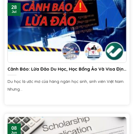
28
Jul
Cảnh Báo: Lừa Đảo Du Học, Học Bổng Ảo Và Visa Định
Cư – Phụ Huynh & Học Sinh Không Thể Bỏ Qua!
Du học là ước mơ của hàng ngàn học sinh, sinh viên Việt Nam.
Nhưng...
08
Jun