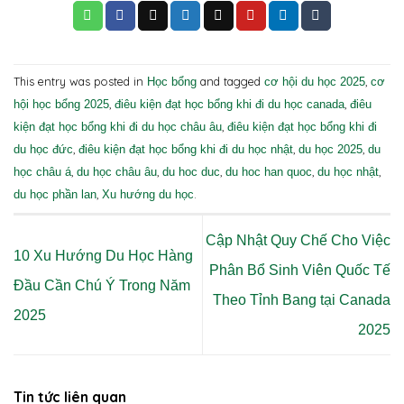
This entry was posted in
and tagged
,
Học bổng
cơ hội du học 2025
cơ
,
,
hội học bổng 2025
điêu kiện đạt học bổng khi đi du học canada
điêu
,
kiện đạt học bổng khi đi du học châu âu
điêu kiện đạt học bổng khi đi
,
,
,
du học đức
điêu kiện đạt học bổng khi đi du học nhật
du học 2025
du
,
,
,
,
,
học châu á
du học châu âu
du hoc duc
du hoc han quoc
du học nhật
,
.
du học phần lan
Xu hướng du học
Cập Nhật Quy Chế Cho Việc
10 Xu Hướng Du Học Hàng
Phân Bổ Sinh Viên Quốc Tế
Đầu Cần Chú Ý Trong Năm
Theo Tỉnh Bang tại Canada
2025
2025
Tin tức liên quan