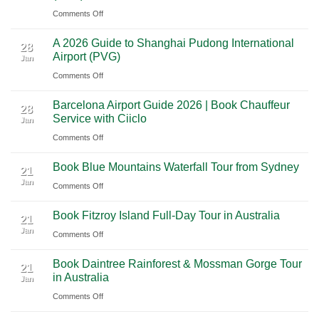
on
Comments Off
Highlights:
Cultural
National
A
A
Journey
Parks
A 2026 Guide to Shanghai Pudong International
2026
Luxury
28
Across
Airport (PVG)
Jan
Guide
Travel
Southern
on
Comments Off
to
Journey
Mexico
A
Nashville
from
Barcelona Airport Guide 2026 | Book Chauffeur
2026
International
28
Playa
Service with Ciiclo
Jan
Guide
Airport
del
on
Comments Off
to
(BNA)
Carmen
Barcelona
Shanghai
to
Book Blue Mountains Waterfall Tour from Sydney
Airport
Pudong
21
Tulum
Jan
Guide
International
on
Comments Off
2026
Airport
Book
Book Fitzroy Island Full-Day Tour in Australia
|
(PVG)
Blue
21
Jan
Book
Mountains
on
Comments Off
Chauffeur
Waterfall
Book
Book Daintree Rainforest & Mossman Gorge Tour
Service
Tour
Fitzroy
21
in Australia
with
Jan
from
Island
Ciiclo
Sydney
on
Comments Off
Full-
Book
Day