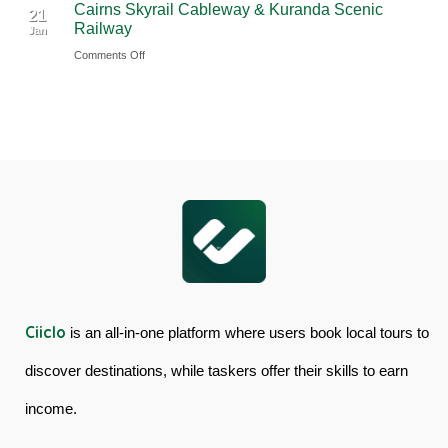
Cairns Skyrail Cableway & Kuranda Scenic
Daintree
Tour
21
Railway
Jan
Rainforest
in
on
Comments Off
&
Australia
Cairns
Mossman
Skyrail
Gorge
Cableway
Tour
&
in
Kuranda
Australia
Scenic
Railway
Ciiclo
is an all-in-one platform where users book local tours to
discover destinations, while taskers offer their skills to earn
income.