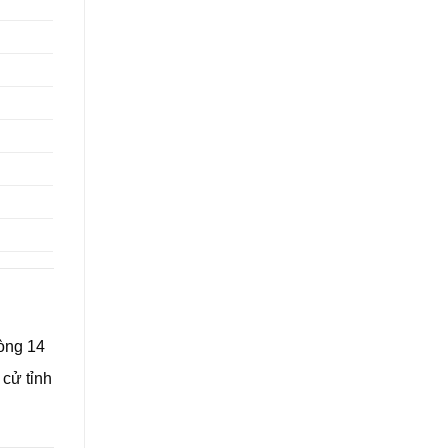
Scenic
Railway
vòng 14
 cử tỉnh