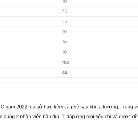
10
35
25
10
10
10
100
65
C năm 2022, đã sở hữu tiệm cà phê sau khi ra trường. Trong 
n dụng 2 nhân viên bản địa. T. đáp ứng mọi tiêu chí và được đề