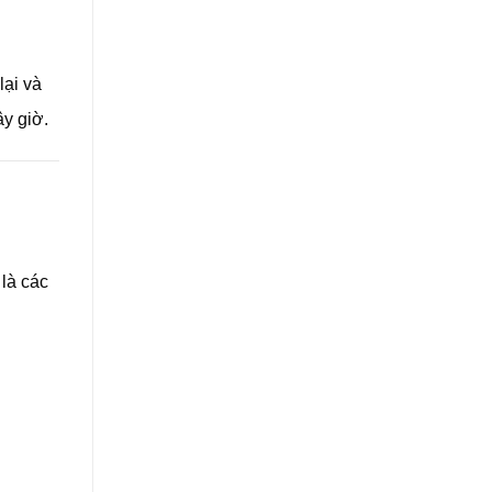
lại và
y giờ.
là các