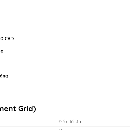
50 CAD
ệp
háng
ment Grid)
Điểm tối đa