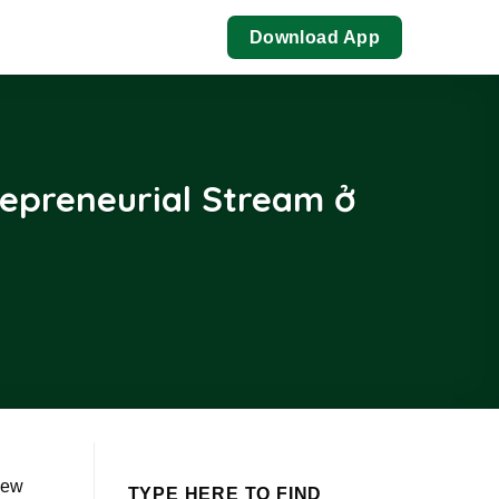
Download App
repreneurial Stream ở
New
TYPE HERE TO FIND