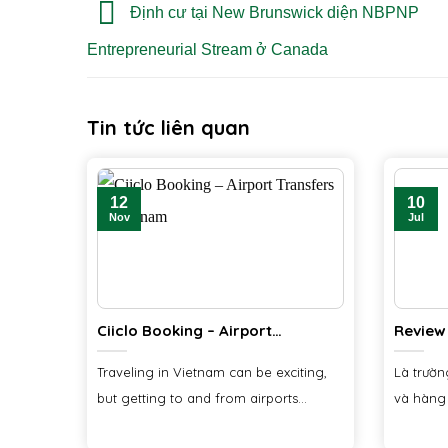
Định cư tại New Brunswick diện NBPNP
Entrepreneurial Stream ở Canada
Tin tức liên quan
12
10
Nov
Jul
Ciiclo Booking – Airport
Review 
Transfers in Vietnam
Nam (V
Traveling in Vietnam can be exciting,
Là trườn
but getting to and from airports
và hàng 
smoothly is not...