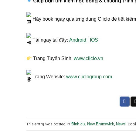
Giúp bạn tìm kiếm học bổng & chương trình 
Hãy book ngay qua ứng dụng Ciiclo để tiết kiệm
Tải ngay tại đây:
Android
|
IOS
Trang Tuyển Sinh:
www.ciiclo.vn
Trang Website:
www.ciiclogroup.com
This entry was posted in
,
,
. Boo
Định cư
New Brunswick
News