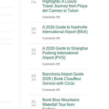
Highlights: A Luxury
Feb
City
Trip
Travel Journey from Playa
to
Through
del Carmen to Tulum
Cancun:
Utah’s
on
Comments Off
The
National
Premium
Ultimate
Parks
A 2026 Guide to Nashville
Mexico
28
Cultural
International Airport (BNA)
Jan
Yucatan
Journey
on
Comments Off
Highlights:
Across
A
A
Southern
A 2026 Guide to Shanghai
2026
Luxury
28
Mexico
Pudong International
Jan
Guide
Travel
Airport (PVG)
to
Journey
on
Comments Off
Nashville
from
A
International
Playa
Barcelona Airport Guide
2026
28
Airport
del
2026 | Book Chauffeur
Jan
Guide
(BNA)
Carmen
Service with Ciiclo
to
to
on
Comments Off
Shanghai
Tulum
Barcelona
Pudong
Book Blue Mountains
Airport
21
International
Waterfall Tour from
Jan
Guide
Airport