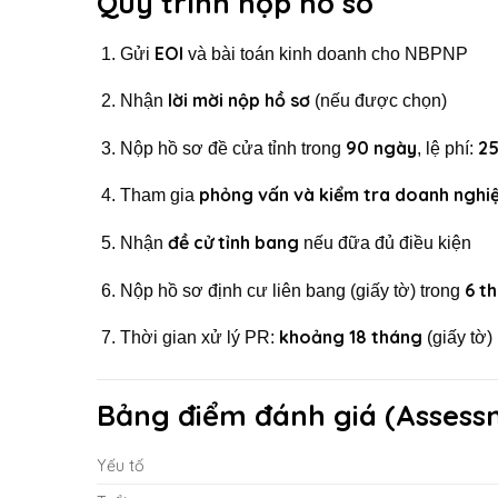
Quy trình nộp hồ sơ
EOI
Gửi
và bài toán kinh doanh cho NBPNP
lời mời nộp hồ sơ
Nhận
(nếu được chọn)
90 ngày
2
Nộp hồ sơ đề cửa tỉnh trong
, lệ phí:
phỏng vấn và kiểm tra doanh nghi
Tham gia
đề cử tỉnh bang
Nhận
nếu đữa đủ điều kiện
6 t
Nộp hồ sơ định cư liên bang (giấy tờ) trong
khoảng 18 tháng
Thời gian xử lý PR:
(giấy tờ)
Bảng điểm đánh giá (Assess
Yếu tố