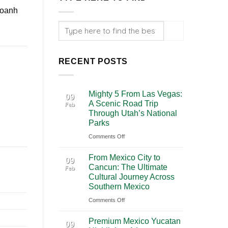
doanh
RECENT POSTS
Mighty 5 From Las Vegas:
09
A Scenic Road Trip
Feb
Through Utah’s National
Parks
on
Comments Off
Mighty
From Mexico City to
5
09
Cancun: The Ultimate
Feb
From
Cultural Journey Across
Las
Southern Mexico
Vegas:
on
Comments Off
A
From
Scenic
Premium Mexico Yucatan
Mexico
09
Road