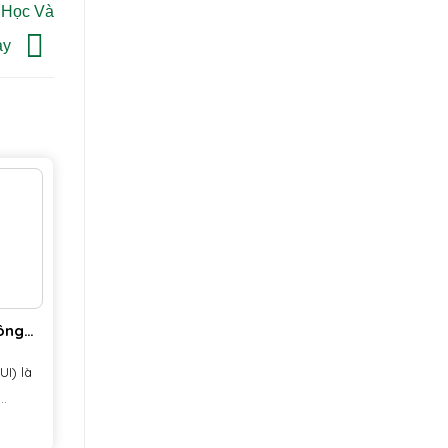
 Học Và
ay
Công
I) là