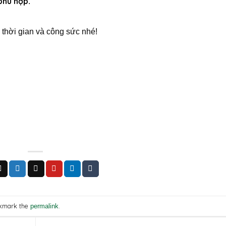
phù hợp
.
 thời gian và công sức nhé!
kmark the
.
permalink