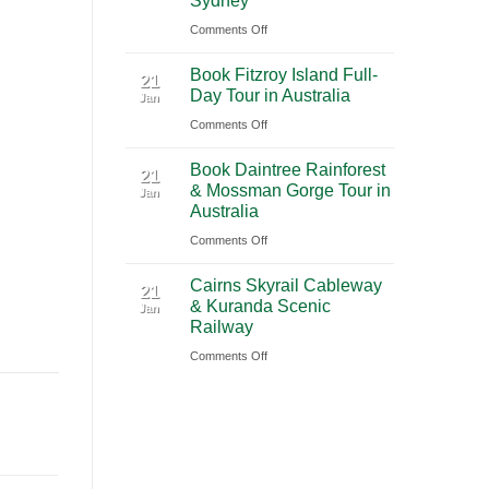
Sydney
2026
(PVG)
on
Comments Off
|
Book
Book
Book Fitzroy Island Full-
Blue
21
Chauffeur
Day Tour in Australia
Jan
Mountains
Service
on
Comments Off
Waterfall
with
Book
Tour
Ciiclo
Book Daintree Rainforest
Fitzroy
from
21
& Mossman Gorge Tour in
Jan
Island
Sydney
Australia
Full-
on
Comments Off
Day
Book
Tour
Cairns Skyrail Cableway
Daintree
21
in
& Kuranda Scenic
Jan
Rainforest
Australia
Railway
&
on
Comments Off
Mossman
Cairns
Gorge
Skyrail
Tour
Cableway
in
&
Australia
Kuranda