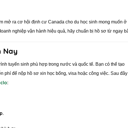
am mở ra cơ hội định cư Canada cho du học sinh mong muốn ở 
oanh nghiệp vận hành hiệu quả, hãy chuẩn bị hồ sơ từ ngay bâ
m Nay
ình tuyển sinh phù hợp trong nước và quốc tế. Bạn có thể tạo
 phí để nộp hồ sơ xin học bổng, visa hoặc công việc. Sau đây 
iclo
:
ệp
.