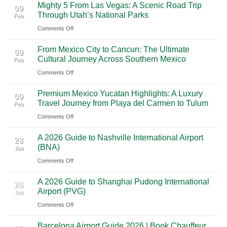
Mighty 5 From Las Vegas: A Scenic Road Trip
09
Through Utah’s National Parks
Feb
on
Comments Off
Mighty
From Mexico City to Cancun: The Ultimate
5
09
Cultural Journey Across Southern Mexico
Feb
From
on
Comments Off
Las
From
Vegas:
Premium Mexico Yucatan Highlights: A Luxury
Mexico
A
09
Travel Journey from Playa del Carmen to Tulum
Feb
City
Scenic
on
Comments Off
to
Road
Premium
Cancun:
Trip
A 2026 Guide to Nashville International Airport
Mexico
The
28
Through
(BNA)
Jan
Yucatan
Ultimate
Utah’s
on
Comments Off
Highlights:
Cultural
National
A
A
Journey
Parks
A 2026 Guide to Shanghai Pudong International
2026
Luxury
28
Across
Airport (PVG)
Jan
Guide
Travel
Southern
on
Comments Off
to
Journey
Mexico
A
Nashville
from
Barcelona Airport Guide 2026 | Book Chauffeur
2026