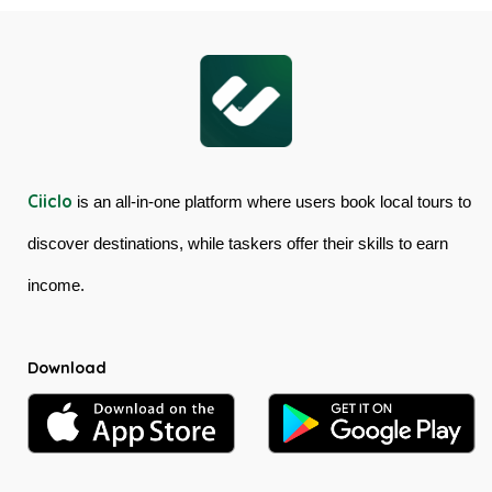
Kuranda
Australia
Scenic
Railway
Ciiclo
is an all-in-one platform where users book local tours to
discover destinations, while taskers offer their skills to earn
income.
Download