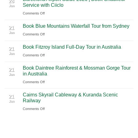
International
28
Playa
Service with Ciiclo
Jan
Guide
Airport
del
on
Comments Off
to
(BNA)
Carmen
Barcelona
Shanghai
to
Book Blue Mountains Waterfall Tour from Sydney
Airport
Pudong
21
Tulum
Jan
Guide
International
on
Comments Off
2026
Airport
Book
Book Fitzroy Island Full-Day Tour in Australia
|
(PVG)
Blue
21
Jan
Book
Mountains
on
Comments Off
Chauffeur
Waterfall
Book
Book Daintree Rainforest & Mossman Gorge Tour
Service
Tour
Fitzroy
21
in Australia
with
Jan
from
Island
Ciiclo
Sydney
on
Comments Off
Full-
Book
Day
Cairns Skyrail Cableway & Kuranda Scenic
Daintree
Tour
21
Railway
Jan
Rainforest
in
on
Comments Off
&
Australia
Cairns
Mossman
Skyrail
Gorge
Cableway
Tour
&
in