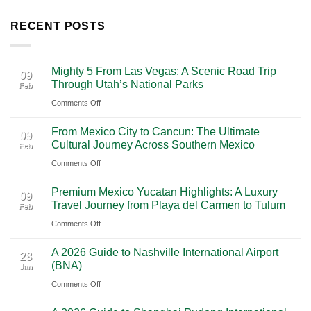
RECENT POSTS
Mighty 5 From Las Vegas: A Scenic Road Trip
09
Through Utah’s National Parks
Feb
on
Comments Off
Mighty
From Mexico City to Cancun: The Ultimate
5
09
Cultural Journey Across Southern Mexico
Feb
From
on
Comments Off
Las
From
Vegas:
Premium Mexico Yucatan Highlights: A Luxury
Mexico
A
09
Travel Journey from Playa del Carmen to Tulum
Feb
City
Scenic
on
Comments Off
to
Road
Premium
Cancun:
Trip
A 2026 Guide to Nashville International Airport
Mexico
The
28
Through
(BNA)
Jan
Yucatan
Ultimate
Utah’s
on
Comments Off
Highlights:
Cultural
National
A
A
Journey
Parks