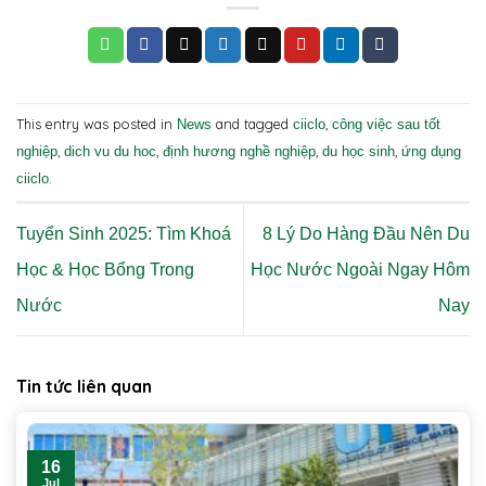
This entry was posted in
and tagged
,
News
ciiclo
công việc sau tốt
,
,
,
,
nghiệp
dich vu du hoc
định hương nghề nghiệp
du học sinh
ứng dụng
.
ciiclo
Tuyển Sinh 2025: Tìm Khoá
8 Lý Do Hàng Đầu Nên Du
Học & Học Bổng Trong
Học Nước Ngoài Ngay Hôm
Nước
Nay
Tin tức liên quan
16
Jul