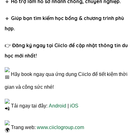
Hỗ trợ làm hồ sơ nhanh chóng, chuyên nghiệp
🔹
.
Giúp bạn tìm kiếm học bổng & chương trình phù
🔹
hợp
.
Đăng ký ngay tại Ciiclo để cập nhật thông tin du
👉
học mới nhất!
Hãy book ngay qua ứng dụng Ciiclo để tiết kiệm thời
gian và công sức nhé!
Tải ngay tại đây:
Android
|
iOS
Trang web:
www.ciiclogroup.com