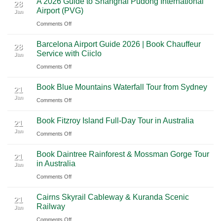
A 2026 Guide to Shanghai Pudong International
2026
Luxury
28
Across
Airport (PVG)
Jan
Guide
Travel
Southern
on
Comments Off
to
Journey
Mexico
A
Nashville
from
Barcelona Airport Guide 2026 | Book Chauffeur
2026
International
28
Playa
Service with Ciiclo
Jan
Guide
Airport
del
on
Comments Off
to
(BNA)
Carmen
Barcelona
Shanghai
to
Book Blue Mountains Waterfall Tour from Sydney
Airport
Pudong
21
Tulum
Jan
Guide
International
on
Comments Off
2026
Airport
Book
Book Fitzroy Island Full-Day Tour in Australia
|
(PVG)
Blue
21
Jan
Book
Mountains
on
Comments Off
Chauffeur
Waterfall
Book
Book Daintree Rainforest & Mossman Gorge Tour
Service
Tour
Fitzroy
21
in Australia
with
Jan
from
Island
Ciiclo
Sydney
on
Comments Off
Full-
Book
Day
Cairns Skyrail Cableway & Kuranda Scenic
Daintree
Tour
21
Railway
Jan
Rainforest
in
on
Comments Off
&
Australia