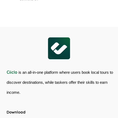
Cairns
Mossman
Skyrail
Gorge
Cableway
Tour
&
in
Kuranda
Australia
Scenic
Railway
Ciiclo
is an all-in-one platform where users book local tours to
discover destinations, while taskers offer their skills to earn
income.
Download