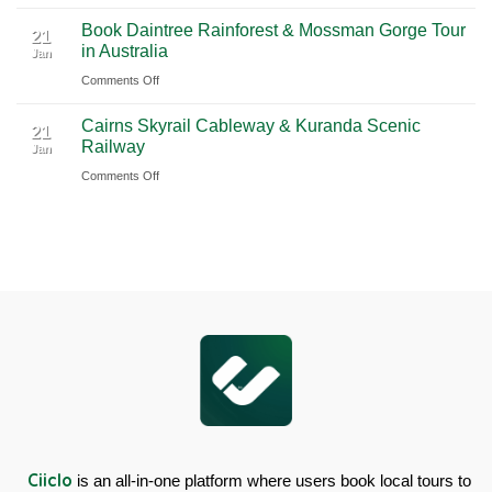
Chauffeur
Waterfall
Book
Book Daintree Rainforest & Mossman Gorge Tour
Service
Tour
Fitzroy
21
in Australia
with
Jan
from
Island
Ciiclo
Sydney
on
Comments Off
Full-
Book
Day
Cairns Skyrail Cableway & Kuranda Scenic
Daintree
Tour
21
Railway
Jan
Rainforest
in
on
Comments Off
&
Australia
Cairns
Mossman
Skyrail
Gorge
Cableway
Tour
&
in
Kuranda
Australia
Scenic
Railway
Ciiclo
is an all-in-one platform where users book local tours to