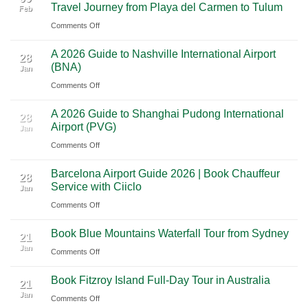
Travel Journey from Playa del Carmen to Tulum
Feb
City
Scenic
on
Comments Off
to
Road
Premium
Cancun:
Trip
A 2026 Guide to Nashville International Airport
Mexico
The
28
Through
(BNA)
Jan
Yucatan
Ultimate
Utah’s
on
Comments Off
Highlights:
Cultural
National
A
A
Journey
Parks
A 2026 Guide to Shanghai Pudong International
2026
Luxury
28
Across
Airport (PVG)
Jan
Guide
Travel
Southern
on
Comments Off
to
Journey
Mexico
A
Nashville
from
Barcelona Airport Guide 2026 | Book Chauffeur
2026
International
28
Playa
Service with Ciiclo
Jan
Guide
Airport
del
on
Comments Off
to
(BNA)
Carmen
Barcelona
Shanghai
to
Book Blue Mountains Waterfall Tour from Sydney
Airport
Pudong
21
Tulum
Jan
Guide
International
on
Comments Off
2026
Airport
Book
Book Fitzroy Island Full-Day Tour in Australia
|
(PVG)
Blue
21
Jan
Book
Mountains
on
Comments Off