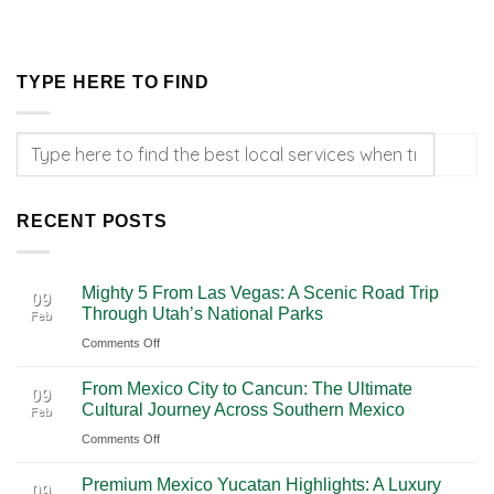
TYPE HERE TO FIND
RECENT POSTS
Mighty 5 From Las Vegas: A Scenic Road Trip
09
Through Utah’s National Parks
Feb
on
Comments Off
Mighty
From Mexico City to Cancun: The Ultimate
5
09
Cultural Journey Across Southern Mexico
Feb
From
on
Comments Off
Las
From
Vegas:
Premium Mexico Yucatan Highlights: A Luxury
Mexico
A
09