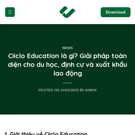
Skip
Download
to
content
NEWS
Ciiclo Education là gì? Giải pháp toàn
diện cho du học, định cư và xuất khẩu
lao động
POSTED ON
24/02/2025
BY
ADMIN
1. Giới thiệu về Ciiclo Education