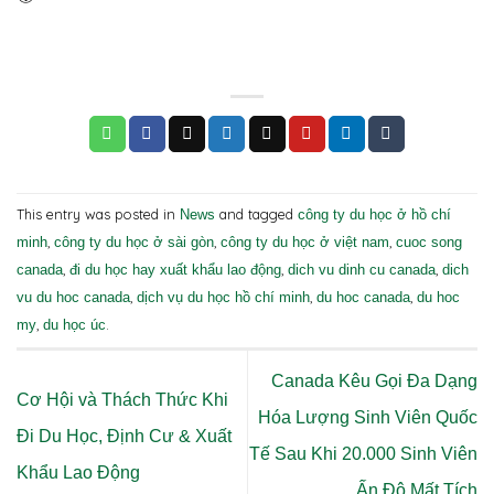
This entry was posted in
and tagged
News
công ty du học ở hồ chí
,
,
,
minh
công ty du học ở sài gòn
công ty du học ở việt nam
cuoc song
,
,
,
canada
đi du học hay xuất khẩu lao động
dich vu dinh cu canada
dich
,
,
,
vu du hoc canada
dịch vụ du học hồ chí minh
du hoc canada
du hoc
,
.
my
du học úc
Canada Kêu Gọi Đa Dạng
Cơ Hội và Thách Thức Khi
Hóa Lượng Sinh Viên Quốc
Đi Du Học, Định Cư & Xuất
Tế Sau Khi 20.000 Sinh Viên
Khẩu Lao Động
Ấn Độ Mất Tích