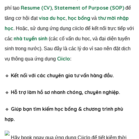
Resume (CV)
Statement of Purpose (SOP)
phí tạo
,
để
visa du học
học bổng
thư mời nhập
tăng cơ hội đạt
,
và
học
. Hoặc, sử dụng ứng dụng ciiclo để kết nối trực tiếp với
nhà tuyển sinh
các
(các cố vấn du học, và đại diện tuyển
sinh trong nước). Sau đây là các lý do vì sao nên đặt dịch
Ciiclo
vụ thông qua ứng dụng
:
Kết nối với các chuyên gia tư vấn hàng đầu
🔹
.
Hỗ trợ làm hồ sơ nhanh chóng, chuyên nghiệp
🔹
.
Giúp bạn tìm kiếm học bổng & chương trình phù
🔹
hợp
.
Hãy book ngay qua ứng dụng Ciiclo để tiết kiệm thời