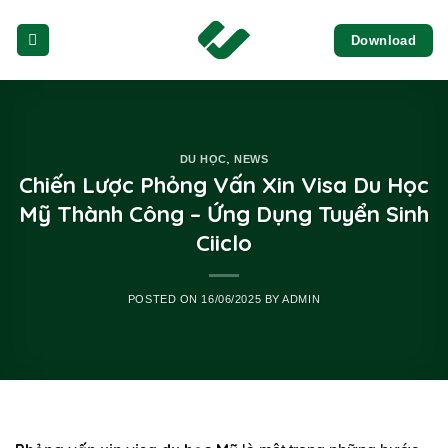
Skip
Download
to
content
,
DU HỌC
NEWS
Chiến Lược Phỏng Vấn Xin Visa Du Học
Mỹ Thành Công – Ứng Dụng Tuyển Sinh
Ciiclo
POSTED ON
16/06/2025
BY
ADMIN