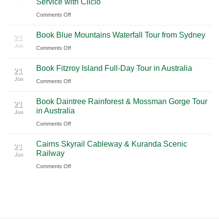
Service with Ciiclo
Jan
Guide
Airport
del
on
Comments Off
to
(BNA)
Carmen
Barcelona
Shanghai
to
Book Blue Mountains Waterfall Tour from Sydney
Airport
Pudong
21
Tulum
Jan
Guide
International
on
Comments Off
2026
Airport
Book
Book Fitzroy Island Full-Day Tour in Australia
|
(PVG)
Blue
21
Jan
Book
Mountains
on
Comments Off
Chauffeur
Waterfall
Book
Book Daintree Rainforest & Mossman Gorge Tour
Service
Tour
Fitzroy
21
in Australia
with
Jan
from
Island
Ciiclo
Sydney
on
Comments Off
Full-
Book
Day
Cairns Skyrail Cableway & Kuranda Scenic
Daintree
Tour
21
Railway
Jan
Rainforest
in
on
Comments Off
&
Australia
Cairns
Mossman
Skyrail
Gorge
Cableway
Tour
&
in