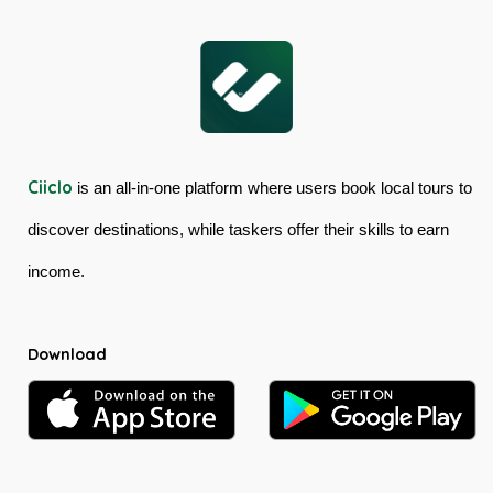
Kuranda
Australia
Scenic
Railway
Ciiclo
is an all-in-one platform where users book local tours to
discover destinations, while taskers offer their skills to earn
income.
Download