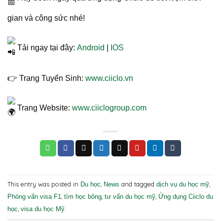
gian và công sức nhé!
Tải ngay tại đây:
Android
|
IOS
👉 Trang Tuyển Sinh:
www.ciiclo.vn
Trang Website:
www.ciiclogroup.com
This entry was posted in
,
and tagged
,
Du học
News
dịch vụ du học mỹ
,
,
,
Phỏng vấn visa F1
tìm học bông
tư vấn du học mỹ
Ứng dụng Ciiclo du
,
.
học
visa du học Mỹ