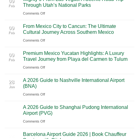
09
Through Utah’s National Parks
Feb
on
Comments Off
Mighty
From Mexico City to Cancun: The Ultimate
5
09
Cultural Journey Across Southern Mexico
Feb
From
on
Comments Off
Las
From
Vegas:
Premium Mexico Yucatan Highlights: A Luxury
Mexico
A
09
Travel Journey from Playa del Carmen to Tulum
Feb
City
Scenic
on
Comments Off
to
Road
Premium
Cancun:
Trip
A 2026 Guide to Nashville International Airport
Mexico
The
28
Through
(BNA)
Jan
Yucatan
Ultimate
Utah’s
on
Comments Off
Highlights:
Cultural
National
A
A
Journey
Parks
A 2026 Guide to Shanghai Pudong International
2026
Luxury
28
Across
Airport (PVG)
Jan
Guide
Travel
Southern
on
Comments Off
to
Journey
Mexico
A
Nashville
from
Barcelona Airport Guide 2026 | Book Chauffeur
2026
International
28
Playa