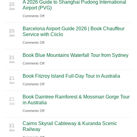
A 2026 Guide to Shanghai Pudong International
2026
Luxury
28
Across
Airport (PVG)
Jan
Guide
Travel
Southern
on
Comments Off
to
Journey
Mexico
A
Nashville
from
Barcelona Airport Guide 2026 | Book Chauffeur
2026
International
28
Playa
Service with Ciiclo
Jan
Guide
Airport
del
on
Comments Off
to
(BNA)
Carmen
Barcelona
Shanghai
to
Book Blue Mountains Waterfall Tour from Sydney
Airport
Pudong
21
Tulum
Jan
Guide
International
on
Comments Off
2026
Airport
Book
Book Fitzroy Island Full-Day Tour in Australia
|
(PVG)
Blue
21
Jan
Book
Mountains
on
Comments Off
Chauffeur
Waterfall
Book
Book Daintree Rainforest & Mossman Gorge Tour
Service
Tour
Fitzroy
21
in Australia
with
Jan
from
Island
Ciiclo
Sydney
on
Comments Off
Full-
Book
Day
Cairns Skyrail Cableway & Kuranda Scenic
Daintree
Tour
21
Railway
Jan
Rainforest
in