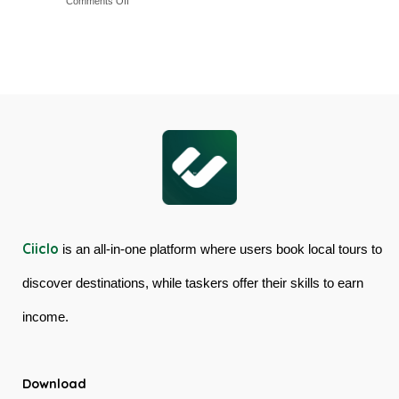
on
Comments Off
&
Australia
Cairns
Mossman
Skyrail
Gorge
Cableway
Tour
&
in
Kuranda
Australia
Scenic
Railway
Ciiclo
is an all-in-one platform where users book local tours to
discover destinations, while taskers offer their skills to earn
income.
Download