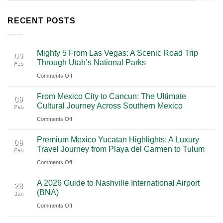
RECENT POSTS
Mighty 5 From Las Vegas: A Scenic Road Trip
09
Through Utah’s National Parks
Feb
on
Comments Off
Mighty
From Mexico City to Cancun: The Ultimate
5
09
Cultural Journey Across Southern Mexico
Feb
From
on
Comments Off
Las
From
Vegas:
Premium Mexico Yucatan Highlights: A Luxury
Mexico
A
09
Travel Journey from Playa del Carmen to Tulum
Feb
City
Scenic
on
Comments Off
to
Road
Premium
Cancun:
Trip
A 2026 Guide to Nashville International Airport
Mexico
The
28
Through
(BNA)
Jan
Yucatan
Ultimate
Utah’s
on
Comments Off
Highlights:
Cultural
National
A
A
Journey
Parks