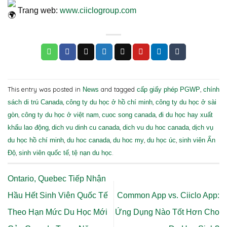
Trang web:
www.ciiclogroup.com
This entry was posted in
and tagged
,
News
cấp giấy phép PGWP
chính
,
,
sách di trú Canada
công ty du học ở hồ chí minh
công ty du học ở sài
,
,
,
gòn
công ty du học ở việt nam
cuoc song canada
đi du học hay xuất
,
,
,
khẩu lao động
dich vu dinh cu canada
dich vu du hoc canada
dịch vụ
,
,
,
,
du học hồ chí minh
du hoc canada
du hoc my
du học úc
sinh viên Ấn
,
,
.
Độ
sinh viên quốc tế
tệ nạn du học
Ontario, Quebec Tiếp Nhận
Hầu Hết Sinh Viên Quốc Tế
Common App vs. Ciiclo App:
Theo Hạn Mức Du Học Mới
Ứng Dụng Nào Tốt Hơn Cho