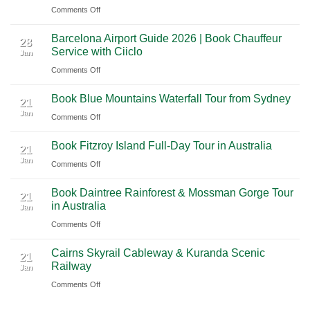
on
Comments Off
to
Journey
Mexico
A
Nashville
from
Barcelona Airport Guide 2026 | Book Chauffeur
2026
International
28
Playa
Service with Ciiclo
Jan
Guide
Airport
del
on
Comments Off
to
(BNA)
Carmen
Barcelona
Shanghai
to
Book Blue Mountains Waterfall Tour from Sydney
Airport
Pudong
21
Tulum
Jan
Guide
International
on
Comments Off
2026
Airport
Book
Book Fitzroy Island Full-Day Tour in Australia
|
(PVG)
Blue
21
Jan
Book
Mountains
on
Comments Off
Chauffeur
Waterfall
Book
Book Daintree Rainforest & Mossman Gorge Tour
Service
Tour
Fitzroy
21
in Australia
with
Jan
from
Island
Ciiclo
Sydney
on
Comments Off
Full-
Book
Day
Cairns Skyrail Cableway & Kuranda Scenic
Daintree
Tour
21
Railway
Jan
Rainforest
in
on
Comments Off
&
Australia
Cairns
Mossman