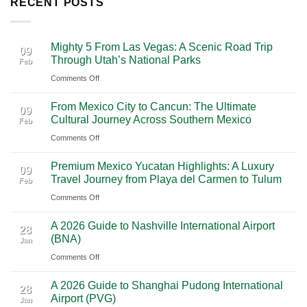
RECENT POSTS
Mighty 5 From Las Vegas: A Scenic Road Trip
09
Through Utah’s National Parks
Feb
on
Comments Off
Mighty
From Mexico City to Cancun: The Ultimate
5
09
Cultural Journey Across Southern Mexico
Feb
From
on
Comments Off
Las
From
Vegas:
Premium Mexico Yucatan Highlights: A Luxury
Mexico
A
09
Travel Journey from Playa del Carmen to Tulum
Feb
City
Scenic
on
Comments Off
to
Road
Premium
Cancun:
Trip
A 2026 Guide to Nashville International Airport
Mexico
The
28
Through
(BNA)
Jan
Yucatan
Ultimate
Utah’s
on
Comments Off
Highlights:
Cultural
National
A
A
Journey
Parks
A 2026 Guide to Shanghai Pudong International
2026
Luxury
28
Across
Airport (PVG)
Jan
Guide
Travel
Southern