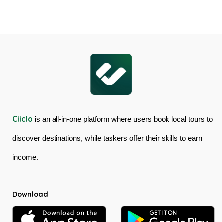
Skyrail
Gorge
Cableway
Tour
&
in
Kuranda
Australia
Scenic
Railway
Ciiclo
is an all-in-one platform where users book local tours to
discover destinations, while taskers offer their skills to earn
income.
Download