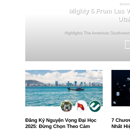
BOOKI
Mighty 5 From Las V
Uta
Highlights The American Southwest 
Đăng Ký Nguyện Vọng Đại Học
7 Chươn
2025: Đừng Chọn Theo Cảm
Nhất Hi