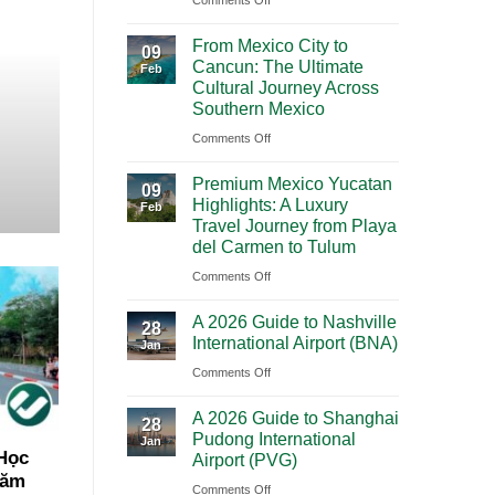
Comments Off
Mighty
From Mexico City to
5
09
Cancun: The Ultimate
Feb
From
Cultural Journey Across
Las
Southern Mexico
Vegas:
on
Comments Off
A
From
Scenic
Premium Mexico Yucatan
Mexico
09
Road
Highlights: A Luxury
Feb
City
Trip
Travel Journey from Playa
to
Through
del Carmen to Tulum
Cancun:
Utah’s
on
Comments Off
The
National
Premium
Ultimate
Parks
A 2026 Guide to Nashville
Mexico
28
Cultural
International Airport (BNA)
Jan
Yucatan
Journey
on
Comments Off
Highlights:
Across
A
A
Southern
A 2026 Guide to Shanghai
2026
Luxury
28
Mexico
Pudong International
Jan
Guide
Travel
 Học
Airport (PVG)
to
Journey
Năm
on
Comments Off
Nashville
from