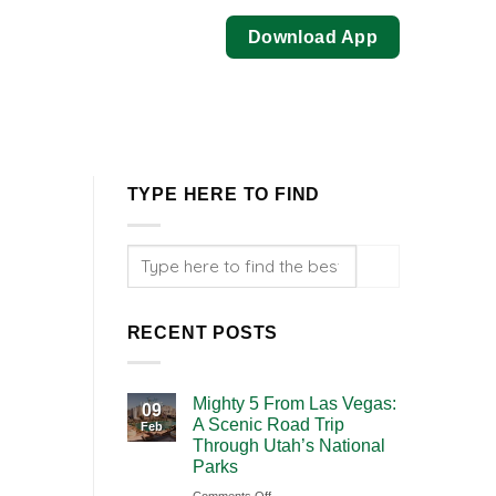
Download App
TYPE HERE TO FIND
RECENT POSTS
Mighty 5 From Las Vegas:
09
A Scenic Road Trip
Feb
Through Utah’s National
Parks
on