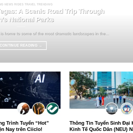
NG NEWS RIDES TRAVEL TRENDING
egas: A Scenic Road Trip Through
h’s National Parks
is home to some of the most dramatic landscapes in the...
CONTINUE READING
→
g Trình Tuyển “Hot”
Thông Tin Tuyển Sinh Đại
ện Nay trên Ciiclo!
Kinh Tế Quốc Dân (NEU) 