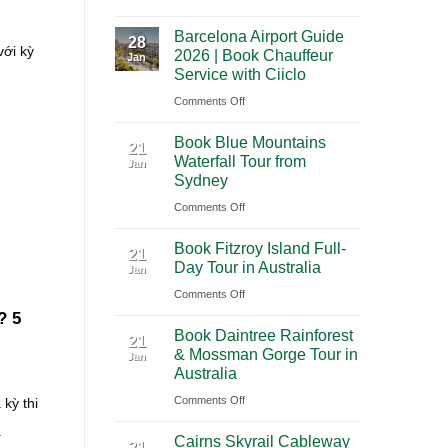
A
International
Playa
Barcelona Airport Guide
2026
28
Airport
del
với kỳ
2026 | Book Chauffeur
Jan
Guide
(BNA)
Carmen
Service with Ciiclo
to
to
on
Comments Off
Shanghai
Tulum
Barcelona
Pudong
Book Blue Mountains
Airport
21
International
Waterfall Tour from
Jan
Guide
Airport
Sydney
2026
(PVG)
on
Comments Off
|
Book
Book
Book Fitzroy Island Full-
Blue
21
Chauffeur
Day Tour in Australia
Jan
Mountains
Service
on
Comments Off
Waterfall
with
? 5
Book
Tour
Ciiclo
Book Daintree Rainforest
i
Fitzroy
from
21
& Mossman Gorge Tour in
Jan
Island
Sydney
Australia
Full-
on
Comments Off
kỳ thi
Day
Book
Tour
.
Cairns Skyrail Cableway
Daintree
21
in