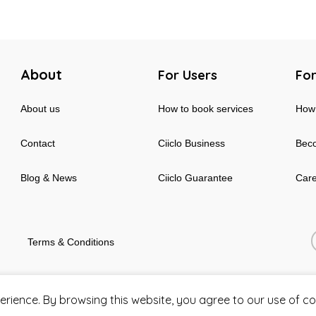
About
For Users
For
About us
How to book services
How 
Contact
Ciiclo Business
Beco
Blog & News
Ciiclo Guarantee
Car
Terms & Conditions
erience. By browsing this website, you agree to our use of co