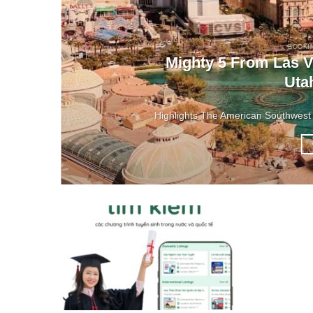
BOOKI
Mighty 5 From Las V
Uta
Highlights The American Southwest 