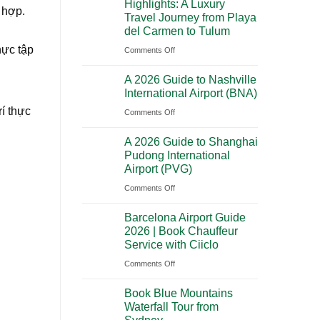
Highlights: A Luxury
City
 hợp.
Trip
Travel Journey from Playa
to
Through
del Carmen to Tulum
Cancun:
Utah’s
hực tập
on
Comments Off
The
National
Premium
Ultimate
Parks
A 2026 Guide to Nashville
Mexico
Cultural
International Airport (BNA)
Yucatan
Journey
rí thực
on
Comments Off
Highlights:
Across
A
A
Southern
A 2026 Guide to Shanghai
2026
Luxury
Mexico
Pudong International
Guide
Travel
Airport (PVG)
to
Journey
on
Comments Off
Nashville
from
A
International
Playa
Barcelona Airport Guide
2026
Airport
del
2026 | Book Chauffeur
Guide
(BNA)
Carmen
Service with Ciiclo
to
to
on
Comments Off
Shanghai
Tulum
Barcelona
Pudong
Book Blue Mountains
Airport
International
Waterfall Tour from
Guide
Airport