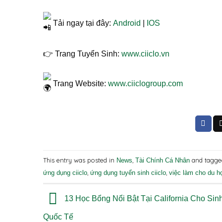
Tải ngay tại đây:
Android
|
IOS
👉 Trang Tuyển Sinh:
www.ciiclo.vn
Trang Website:
www.ciiclogroup.com
This entry was posted in
,
and tagg
News
Tài Chính Cá Nhân
,
,
ứng dụng ciiclo
ứng dụng tuyển sinh ciiclo
việc làm cho du h
13 Học Bổng Nổi Bật Tại California Cho Sin
Quốc Tế