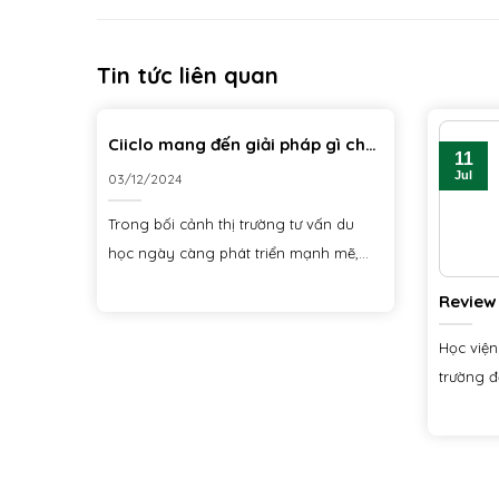
Tin tức liên quan
Ciiclo mang đến giải pháp gì cho
11
các agent tỉnh lẻ?
Jul
03/12/2024
Trong bối cảnh thị trường tư vấn du
học ngày càng phát triển mạnh mẽ,...
Review 
2025
Học viện
trường đ