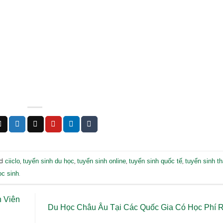
ed
,
,
,
,
ciiclo
tuyển sinh du học
tuyển sinh online
tuyển sinh quốc tế
tuyển sinh th
.
ọc sinh
h Viên
Du Học Châu Âu Tại Các Quốc Gia Có Học Phí 