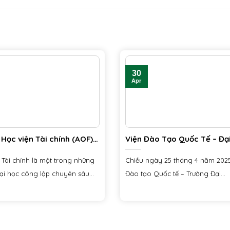
30
Apr
Học viện Tài chính (AOF)
Viện Đào Tạo Quốc Tế – Đạ
Hoa Sen Ký Hợp Tác Chiến 
Với Ciiclo
 Tài chính là một trong những
Chiều ngày 25 tháng 4 năm 2025
ại học công lập chuyên sâu...
Đào tạo Quốc tế – Trường Đại...