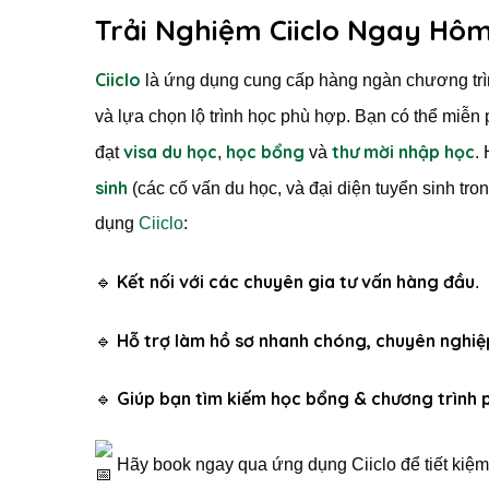
Trải Nghiệm Ciiclo Ngay Hô
Ciiclo
là ứng dụng cung cấp hàng ngàn chương trìn
và lựa chọn lộ trình học phù hợp. Bạn có thể miễn 
visa du học
học bổng
thư mời nhập học
đạt
,
và
.
sinh
(các cố vấn du học, và đại diện tuyển sinh tro
dụng
Ciiclo
:
Kết nối với các chuyên gia tư vấn hàng đầu
🔹
.
Hỗ trợ làm hồ sơ nhanh chóng, chuyên nghiệ
🔹
Giúp bạn tìm kiếm học bổng & chương trình 
🔹
Hãy book ngay qua ứng dụng Ciiclo để tiết kiệm