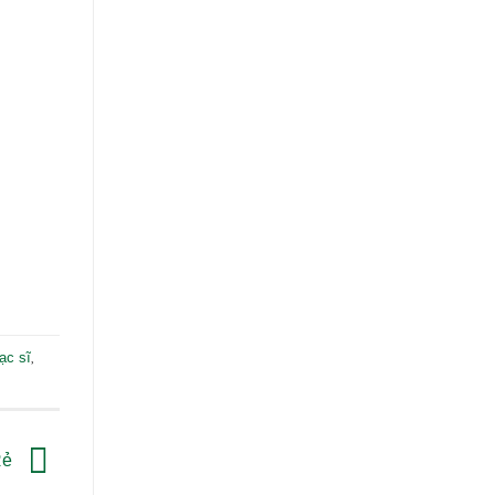
,
ạc sĩ
Rẻ