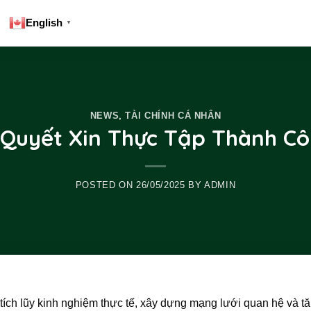
English
▼
,
NEWS
TÀI CHÍNH CÁ NHÂN
 Quyết Xin Thực Tập Thành C
POSTED ON
26/05/2025
BY
ADMIN
 tích lũy kinh nghiệm thực tế, xây dựng mạng lưới quan hệ và t