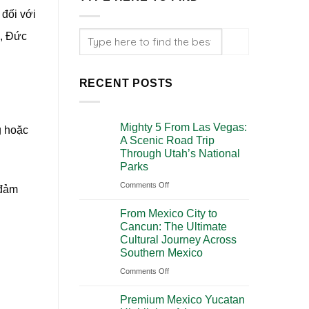
 đối với
c, Đức
RECENT POSTS
Mighty 5 From Las Vegas:
g hoặc
A Scenic Road Trip
Through Utah’s National
Parks
on
Comments Off
 đảm
Mighty
From Mexico City to
5
Cancun: The Ultimate
From
Cultural Journey Across
Las
Southern Mexico
Vegas:
on
Comments Off
A
From
Scenic
Premium Mexico Yucatan
Mexico
Road