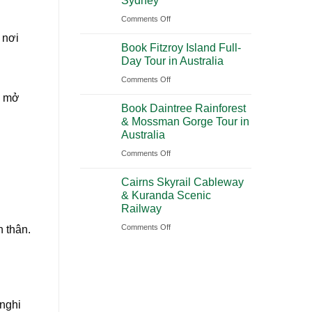
Sydney
2026
(PVG)
on
Comments Off
|
Book
 nơi
Book
Book Fitzroy Island Full-
Blue
Chauffeur
Day Tour in Australia
Mountains
Service
on
Comments Off
Waterfall
with
Book
Tour
à mở
Ciiclo
Book Daintree Rainforest
Fitzroy
from
& Mossman Gorge Tour in
Island
Sydney
Australia
Full-
on
Comments Off
Day
Book
Tour
Cairns Skyrail Cableway
Daintree
in
& Kuranda Scenic
Rainforest
Australia
Railway
&
on
Comments Off
 thân.
Mossman
Cairns
Gorge
Skyrail
Tour
Cableway
in
&
Australia
 nghi
Kuranda