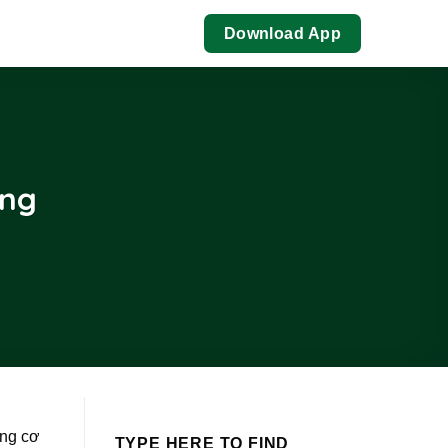
Download App
ông
ăng cơ
TYPE HERE TO FIND