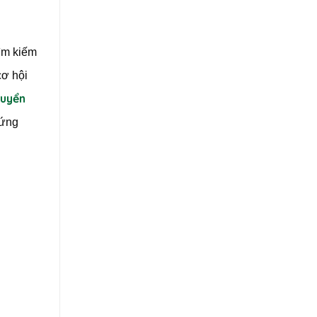
ìm kiếm
cơ hội
tuyển
 ứng